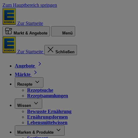
Zum Hauptbereich springen
Zur Startseite
Markt & Angebote
Menü
Zur Startseite
Schließen
Angebote
Märkte
Rezepte
Rezeptsuche
Rezeptsammlungen
Wissen
Bewusste Ernährung
Ernährungsformen
Lebensmittelwissen
Marken & Produkte