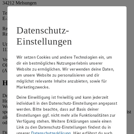
34212 Melsungen
Telefon: 05661 72-0
E-Mail: info@edeka.de
Datenschutz-
Registergericht: Fritzlar
Registernummer: HRB 11100
Einstellungen
Umsatzsteuer-Identifikationsnummer gem. § 27a UStG: DE
113055864
Wir setzen Cookies und andere Technologien ein, um
Vertretungsberechtigte: Florian Kramm (Geschäftsführer), Sven-
dir ein bestmögliches Nutzungserlebnis unserer
Olov Vogt (Geschäftsführer), Tobias Schnabel
Website zu ermöglichen. Wir verwenden deine Daten,
(Aufsichtsratsvorsitzender)
um unsere Website zu personalisieren und dir
möglichst relevante Inhalte anzubieten, sowie für
Hinweise
Marketingzwecke.
Der Inhalt dieser Website ist urheberrechtlich geschützt. Der
Deine Einwilligung ist freiwillig und kann jederzeit
Herausgeber gewährt Ihnen jedoch das Recht, den auf dieser
individuell in den Datenschutz-Einstellungen angepasst
Website bereitgestellten Text ganz oder ausschnittsweise zu
werden. Bitte beachte, dass auf Basis deiner
speichern und zu vervielfältigen. Aus Gründen des Urheberrechts ist
Einstellungen ggf. nicht mehr alle Funktionalitäten zur
allerdings die Speicherung und Vervielfältigung von Bildmaterial
Verfügung stehen. Weitere Erklärungen sowie einen
oder Grafiken aus dieser Website nicht gestattet.
Link zu den Datenschutz-Einstellungen findest du in
Die verantwortliche Stelle ist nicht für die Inhalte der versendeten
unserer
Datenschutzerklärung
. Hier erfährst du auch