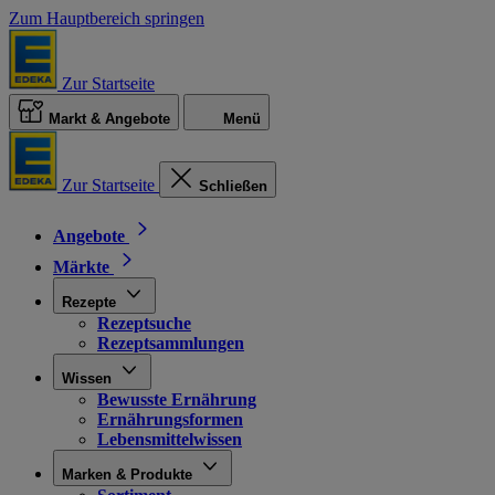
Zum Hauptbereich springen
Zur Startseite
Markt & Angebote
Menü
Zur Startseite
Schließen
Angebote
Märkte
Rezepte
Rezeptsuche
Rezeptsammlungen
Wissen
Bewusste Ernährung
Ernährungsformen
Lebensmittelwissen
Marken & Produkte