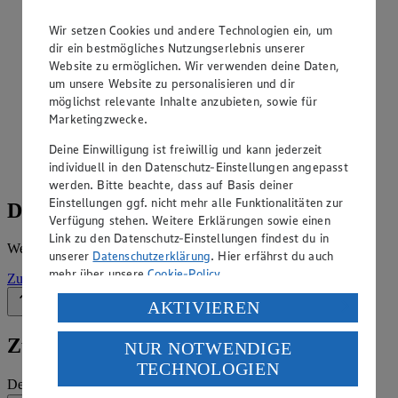
Angebote der Woche im Prospekt
Wir setzen Cookies und andere Technologien ein, um
ansehen
dir ein bestmögliches Nutzungserlebnis unserer
Website zu ermöglichen. Wir verwenden deine Daten,
Siehe dir die Angebote der Woche deines Marktes im
um unsere Website zu personalisieren und dir
digitalen Blätterkatalog an.
möglichst relevante Inhalte anzubieten, sowie für
Marketingzwecke.
Prospekt Edeka_Neukauf_4313865021100 im Browser
Ansehen
Deine Einwilligung ist freiwillig und kann jederzeit
individuell in den Datenschutz-Einstellungen angepasst
werden. Bitte beachte, dass auf Basis deiner
Einstellungen ggf. nicht mehr alle Funktionalitäten zur
Details zum Markt
Verfügung stehen. Weitere Erklärungen sowie einen
Link zu den Datenschutz-Einstellungen findest du in
Weitere Informationen – alles auf einem Blick.
unserer
Datenschutzerklärung
. Hier erfährst du auch
mehr über unsere
Cookie-Policy
.
Zur Marktseite
Verarbeitung deiner personenbezogenen Daten in den
AKTIVIEREN
Zurück nach oben
USA durch Facebook und YouTube:
Zum Newsletter anmelden
NUR NOTWENDIGE
Wenn du auf „Aktivieren“ klickst, willigst du im Sinne
TECHNOLOGIEN
des Art. 49 Abs. 1 Satz 1 lit. a) DSGVO ein, dass deine
Deine E-Mail-Adresse (Pflichtfeld)
Daten in den USA verarbeitet werden. Der EuGH sieht