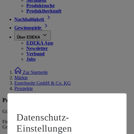
Sortiment
Produktsuche
Produktherkunft
Nachhaltigkeit
Gewinnspiele
Über EDEKA
EDEKA App
Newsletter
Verbund
Jobs
Zur Startseite
Märkte
Engelmohr GmbH & Co. KG
Prospekte
Prospekte
Gültig vom
10.08.2026
bis zum
15.08.2026
.
Datenschutz-
Firma: Engelmohr GmbH & Co. KG, Marktplatz 6, 37247
Einstellungen
Großalmerode