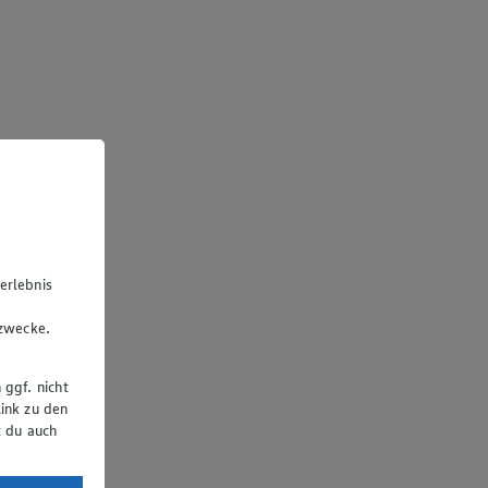
erlebnis
u
gzwecke.
 ggf. nicht
ink zu den
t du auch