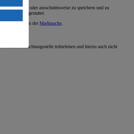
uTube:
ellten Text ganz oder ausschnittsweise zu speichern und zu
. a) DSGVO
Website nicht gestattet.
Land mit
esteht das
kte finden Sie in der
Marktsuche
.
erbraucherschlichtungsstelle teilnehmen und hierzu auch nicht