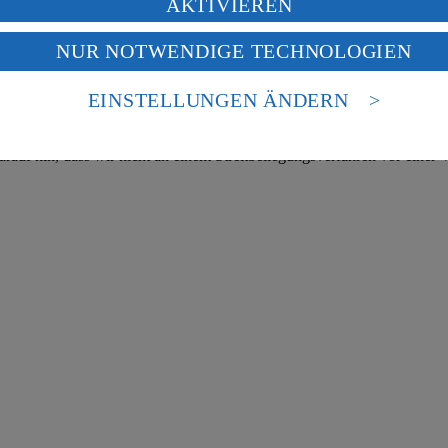
ung deiner personenbezogenen Daten in den USA durch Facebook und Yo
AKTIVIEREN
eber gewährt Ihnen jedoch das Recht, den auf dieser Website bereitgest
f „Aktivieren“ klickst, willigst du im Sinne des Art. 49 Abs. 1 Satz 1 lit
icherung und Vervielfältigung von Bildmaterial oder Grafiken aus dieser 
NUR NOTWENDIGE TECHNOLOGIEN
deine Daten in den USA verarbeitet werden. Der EuGH sieht die USA als 
 europäischen Standards nicht angemessenen Datenschutzniveau an. Es b
Angebotsinformationen verantwortlich. Firma und Anschriften unserer Mär
es Zugriffs durch US-amerikanische Behörden.
EINSTELLUNGEN ÄNDERN
nen zum Herausgeber der Seite findest du im
Impressum
uf hin, dass wir nicht an einem Streitbeilegungsverfahren vor einer V