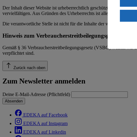
Verarbeit
Der Inhalt dieser Website ist urheberrechtlich geschützt. Der Herausg
Wenn du au
vervielfältigen. Aus Gründen des Urheberrechts ist allerdings die Spe
ein, dass 
einem nach
Die verantwortliche Stelle ist nicht für die Inhalte der versendeten 
Risiko ein
Hinweis zum Verbraucherstreitbeilegungsgesetz
Informatio
Gemäß § 36 Verbraucherstreitbeilegungsgesetz (VSBG) weisen wir dara
verpflichtet sind.
Zurück nach oben
Zum Newsletter anmelden
Deine E-Mail-Adresse (Pflichtfeld)
Absenden
EDEKA auf Facebook
EDEKA auf Instagram
EDEKA auf Linkedin