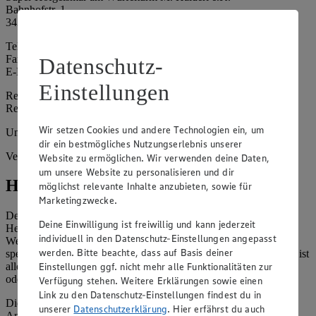
Bahnhofstr. 1
34369 Hofgeismar
Telefon: 05671 2263
Fax: 05671 925671
Datenschutz-
E-Mail: info@edeka-super2000.de
Einstellungen
Registergericht: Amtsgericht Kassel
Registernummer: HRA 12199
Wir setzen Cookies und andere Technologien ein, um
Umsatzsteuer-Identifikationsnummer gem. § 27a UStG: -
dir ein bestmögliches Nutzungserlebnis unserer
Vertretungsberechtigte: Mari Haideri
Website zu ermöglichen. Wir verwenden deine Daten,
um unsere Website zu personalisieren und dir
Hinweise
möglichst relevante Inhalte anzubieten, sowie für
Marketingzwecke.
Der Inhalt dieser Website ist urheberrechtlich geschützt. Der
Deine Einwilligung ist freiwillig und kann jederzeit
Herausgeber gewährt Ihnen jedoch das Recht, den auf dieser
individuell in den Datenschutz-Einstellungen angepasst
Website bereitgestellten Text ganz oder ausschnittsweise zu
werden. Bitte beachte, dass auf Basis deiner
speichern und zu vervielfältigen. Aus Gründen des Urheberrechts ist
Einstellungen ggf. nicht mehr alle Funktionalitäten zur
allerdings die Speicherung und Vervielfältigung von Bildmaterial
oder Grafiken aus dieser Website nicht gestattet.
Verfügung stehen. Weitere Erklärungen sowie einen
Link zu den Datenschutz-Einstellungen findest du in
Die verantwortliche Stelle ist nicht für die Inhalte der versendeten
unserer
Datenschutzerklärung
. Hier erfährst du auch
Angebotsinformationen verantwortlich. Firma und Anschriften