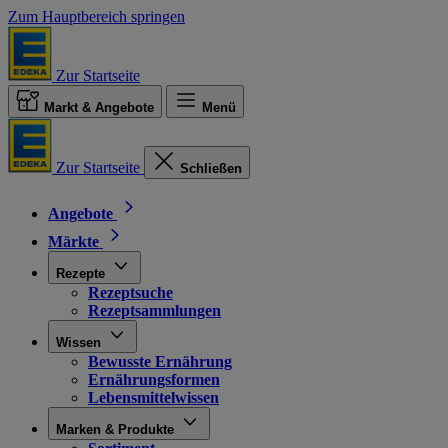
Zum Hauptbereich springen
Zur Startseite
Markt & Angebote
Menü
Zur Startseite
Schließen
Angebote
Märkte
Rezepte
Rezeptsuche
Rezeptsammlungen
Wissen
Bewusste Ernährung
Ernährungsformen
Lebensmittelwissen
Marken & Produkte