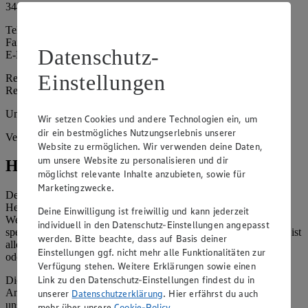
34439 Willebadessen - Peckelsheim
Telefon: 05644 8382
Fax: 05644 94038
Datenschutz-
E-Mail: a.strese@gmx.de
Einstellungen
Registergericht: -
Registernummer: -
Umsatzsteuer-Identifikationsnummer gem. § 27a UStG: -
Wir setzen Cookies und andere Technologien ein, um
dir ein bestmögliches Nutzungserlebnis unserer
Vertretungsberechtigte: -
Website zu ermöglichen. Wir verwenden deine Daten,
um unsere Website zu personalisieren und dir
Hinweise
möglichst relevante Inhalte anzubieten, sowie für
Marketingzwecke.
Der Inhalt dieser Website ist urheberrechtlich geschützt. Der
Herausgeber gewährt Ihnen jedoch das Recht, den auf dieser
Deine Einwilligung ist freiwillig und kann jederzeit
Website bereitgestellten Text ganz oder ausschnittsweise zu
individuell in den Datenschutz-Einstellungen angepasst
speichern und zu vervielfältigen. Aus Gründen des Urheberrechts ist
werden. Bitte beachte, dass auf Basis deiner
allerdings die Speicherung und Vervielfältigung von Bildmaterial
Einstellungen ggf. nicht mehr alle Funktionalitäten zur
oder Grafiken aus dieser Website nicht gestattet.
Verfügung stehen. Weitere Erklärungen sowie einen
Link zu den Datenschutz-Einstellungen findest du in
Die verantwortliche Stelle ist nicht für die Inhalte der versendeten
Angebotsinformationen verantwortlich. Firma und Anschriften
unserer
Datenschutzerklärung
. Hier erfährst du auch
unserer Märkte finden Sie in der
Marktsuche
.
mehr über unsere
Cookie-Policy
.