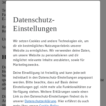
34266 Niestetal / Heiligenrode
Telefon: 0561 527755
Fax: 0561 529295
Datenschutz-
E-Mail: tatjana.ljaguschin@t-online.de
Einstellungen
Registergericht: Amtsgericht Kassel
Registernummer: HRA 17014
Umsatzsteuer-Identifikationsnummer gem. § 27a UStG: -
Wir setzen Cookies und andere Technologien ein, um
dir ein bestmögliches Nutzungserlebnis unserer
Vertretungsberechtigte: Kai Schmoll
Website zu ermöglichen. Wir verwenden deine Daten,
um unsere Website zu personalisieren und dir
Hinweise
möglichst relevante Inhalte anzubieten, sowie für
Marketingzwecke.
Der Inhalt dieser Website ist urheberrechtlich geschützt. Der
Herausgeber gewährt Ihnen jedoch das Recht, den auf dieser
Deine Einwilligung ist freiwillig und kann jederzeit
Website bereitgestellten Text ganz oder ausschnittsweise zu
individuell in den Datenschutz-Einstellungen angepasst
speichern und zu vervielfältigen. Aus Gründen des Urheberrechts ist
werden. Bitte beachte, dass auf Basis deiner
allerdings die Speicherung und Vervielfältigung von Bildmaterial
Einstellungen ggf. nicht mehr alle Funktionalitäten zur
oder Grafiken aus dieser Website nicht gestattet.
Verfügung stehen. Weitere Erklärungen sowie einen
Link zu den Datenschutz-Einstellungen findest du in
Die verantwortliche Stelle ist nicht für die Inhalte der versendeten
Angebotsinformationen verantwortlich. Firma und Anschriften
unserer
Datenschutzerklärung
. Hier erfährst du auch
unserer Märkte finden Sie in der
Marktsuche
.
mehr über unsere
Cookie-Policy
.