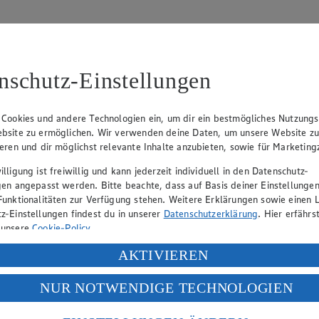
nschutz-Einstellungen
 Cookies und andere Technologien ein, um dir ein bestmögliches Nutzungs
bsite zu ermöglichen. Wir verwenden deine Daten, um unsere Website z
ieren und dir möglichst relevante Inhalte anzubieten, sowie für Marketin
lligung ist freiwillig und kann jederzeit individuell in den Datenschutz-
gen angepasst werden. Bitte beachte, dass auf Basis deiner Einstellungen
Funktionalitäten zur Verfügung stehen. Weitere Erklärungen sowie einen L
eber gewährt Ihnen jedoch das Recht, den auf dieser Website bereitgest
z-Einstellungen findest du in unserer
Datenschutzerklärung
. Hier erfährs
icherung und Vervielfältigung von Bildmaterial oder Grafiken aus dieser 
 unsere
Cookie-Policy
.
Angebotsinformationen verantwortlich. Firma und Anschriften unserer Mär
ung deiner personenbezogenen Daten in den USA durch Facebook und Yo
AKTIVIEREN
f „Aktivieren“ klickst, willigst du im Sinne des Art. 49 Abs. 1 Satz 1 lit
NUR NOTWENDIGE TECHNOLOGIEN
deine Daten in den USA verarbeitet werden. Der EuGH sieht die USA als 
uf hin, dass wir nicht an einem Streitbeilegungsverfahren vor einer V
 europäischen Standards nicht angemessenen Datenschutzniveau an. Es b
es Zugriffs durch US-amerikanische Behörden.