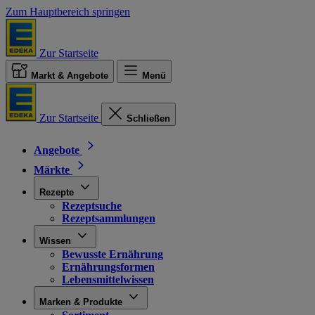
Zum Hauptbereich springen
Zur Startseite
Markt & Angebote
Menü
Zur Startseite
Schließen
Angebote
Märkte
Rezepte
Rezeptsuche
Rezeptsammlungen
Wissen
Bewusste Ernährung
Ernährungsformen
Lebensmittelwissen
Marken & Produkte