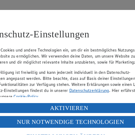
nschutz-Einstellungen
 Cookies und andere Technologien ein, um dir ein bestmögliches Nutzungs
bsite zu ermöglichen. Wir verwenden deine Daten, um unsere Website z
ieren und dir möglichst relevante Inhalte anzubieten, sowie für Marketin
lligung ist freiwillig und kann jederzeit individuell in den Datenschutz-
gen angepasst werden. Bitte beachte, dass auf Basis deiner Einstellungen
Funktionalitäten zur Verfügung stehen. Weitere Erklärungen sowie einen L
eber gewährt Ihnen jedoch das Recht, den auf dieser Website bereitgest
z-Einstellungen findest du in unserer
Datenschutzerklärung
. Hier erfährs
icherung und Vervielfältigung von Bildmaterial oder Grafiken aus dieser 
 unsere
Cookie-Policy
.
Angebotsinformationen verantwortlich. Firma und Anschriften unserer Mär
ung deiner personenbezogenen Daten in den USA durch Facebook und Yo
AKTIVIEREN
f „Aktivieren“ klickst, willigst du im Sinne des Art. 49 Abs. 1 Satz 1 lit
NUR NOTWENDIGE TECHNOLOGIEN
deine Daten in den USA verarbeitet werden. Der EuGH sieht die USA als 
uf hin, dass wir nicht an einem Streitbeilegungsverfahren vor einer V
 europäischen Standards nicht angemessenen Datenschutzniveau an. Es b
es Zugriffs durch US-amerikanische Behörden.