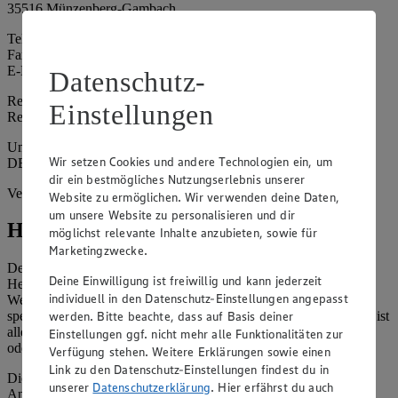
35516 Münzenberg-Gambach
Telefon: 06033 895544
Fax: 06033 895545
E-Mail: aktiv.busch@web.de
Datenschutz-
Registergericht: Amtsgericht Friedberg
Einstellungen
Registernummer: HRA 5055
Umsatzsteuer-Identifikationsnummer gem. § 27a UStG:
Wir setzen Cookies und andere Technologien ein, um
DE361564844
dir ein bestmögliches Nutzungserlebnis unserer
Vertretungsberechtigte: Johannes Busch
Website zu ermöglichen. Wir verwenden deine Daten,
um unsere Website zu personalisieren und dir
Hinweise
möglichst relevante Inhalte anzubieten, sowie für
Marketingzwecke.
Der Inhalt dieser Website ist urheberrechtlich geschützt. Der
Deine Einwilligung ist freiwillig und kann jederzeit
Herausgeber gewährt Ihnen jedoch das Recht, den auf dieser
individuell in den Datenschutz-Einstellungen angepasst
Website bereitgestellten Text ganz oder ausschnittsweise zu
werden. Bitte beachte, dass auf Basis deiner
speichern und zu vervielfältigen. Aus Gründen des Urheberrechts ist
allerdings die Speicherung und Vervielfältigung von Bildmaterial
Einstellungen ggf. nicht mehr alle Funktionalitäten zur
oder Grafiken aus dieser Website nicht gestattet.
Verfügung stehen. Weitere Erklärungen sowie einen
Link zu den Datenschutz-Einstellungen findest du in
Die verantwortliche Stelle ist nicht für die Inhalte der versendeten
unserer
Datenschutzerklärung
. Hier erfährst du auch
Angebotsinformationen verantwortlich. Firma und Anschriften