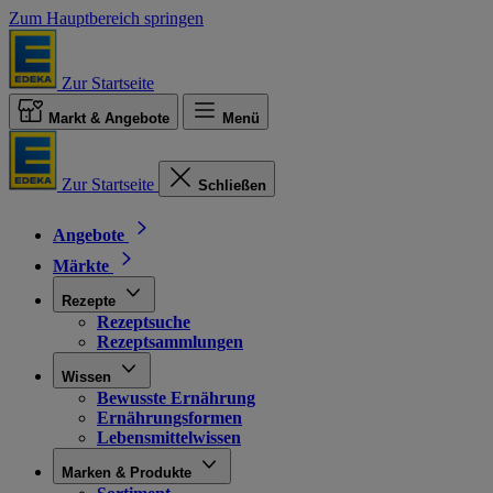
Zum Hauptbereich springen
Zur Startseite
Markt & Angebote
Menü
Zur Startseite
Schließen
Angebote
Märkte
Rezepte
Rezeptsuche
Rezeptsammlungen
Wissen
Bewusste Ernährung
Ernährungsformen
Lebensmittelwissen
Marken & Produkte