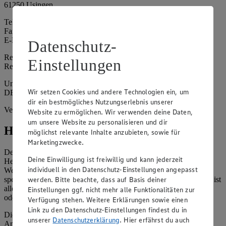
61250 Usingen
Telefon: 06081 5865871
Fax: 06081 5865872
E-Mail: edeka-usingen@gmx.de
Datenschutz-
Registergericht: Amtsgericht Bad Homburg
Einstellungen
Registernummer: HRA 5780
Umsatzsteuer-Identifikationsnummer gem. § 27a UStG:
Wir setzen Cookies und andere Technologien ein, um
DE309735033
dir ein bestmögliches Nutzungserlebnis unserer
Vertretungsberechtigte: Bernd Reckelkamm
Website zu ermöglichen. Wir verwenden deine Daten,
um unsere Website zu personalisieren und dir
Hinweise
möglichst relevante Inhalte anzubieten, sowie für
Marketingzwecke.
Der Inhalt dieser Website ist urheberrechtlich geschützt. Der
Deine Einwilligung ist freiwillig und kann jederzeit
Herausgeber gewährt Ihnen jedoch das Recht, den auf dieser
individuell in den Datenschutz-Einstellungen angepasst
Website bereitgestellten Text ganz oder ausschnittsweise zu
werden. Bitte beachte, dass auf Basis deiner
speichern und zu vervielfältigen. Aus Gründen des Urheberrechts ist
allerdings die Speicherung und Vervielfältigung von Bildmaterial
Einstellungen ggf. nicht mehr alle Funktionalitäten zur
oder Grafiken aus dieser Website nicht gestattet.
Verfügung stehen. Weitere Erklärungen sowie einen
Link zu den Datenschutz-Einstellungen findest du in
Die verantwortliche Stelle ist nicht für die Inhalte der versendeten
unserer
Datenschutzerklärung
. Hier erfährst du auch
Angebotsinformationen verantwortlich. Firma und Anschriften