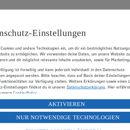
nschutz-Einstellungen
 Cookies und andere Technologien ein, um dir ein bestmögliches Nutzungs
bsite zu ermöglichen. Wir verwenden deine Daten, um unsere Website z
ieren und dir möglichst relevante Inhalte anzubieten, sowie für Marketin
lligung ist freiwillig und kann jederzeit individuell in den Datenschutz-
gen angepasst werden. Bitte beachte, dass auf Basis deiner Einstellungen
Funktionalitäten zur Verfügung stehen. Weitere Erklärungen sowie einen L
eber gewährt Ihnen jedoch das Recht, den auf dieser Website bereitgest
z-Einstellungen findest du in unserer
Datenschutzerklärung
. Hier erfährs
icherung und Vervielfältigung von Bildmaterial oder Grafiken aus dieser 
 unsere
Cookie-Policy
.
Angebotsinformationen verantwortlich. Firma und Anschriften unserer Mär
ung deiner personenbezogenen Daten in den USA durch Facebook und Yo
AKTIVIEREN
f „Aktivieren“ klickst, willigst du im Sinne des Art. 49 Abs. 1 Satz 1 lit
NUR NOTWENDIGE TECHNOLOGIEN
deine Daten in den USA verarbeitet werden. Der EuGH sieht die USA als 
uf hin, dass wir nicht an einem Streitbeilegungsverfahren vor einer V
 europäischen Standards nicht angemessenen Datenschutzniveau an. Es b
es Zugriffs durch US-amerikanische Behörden.