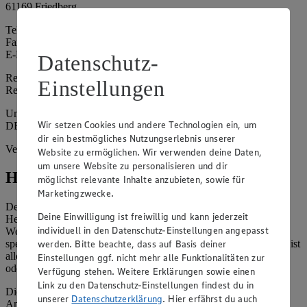
61169 Friedberg
Telefon: 06031 771 445
Fax: 06031 771 572
E-Mail: friedberg@winkes-edeka.de
Datenschutz-
Registergericht: Amtsgericht Friedberg
Einstellungen
Registernummer: HRA 5067
Umsatzsteuer-Identifikationsnummer gem. § 27a UStG:
Wir setzen Cookies und andere Technologien ein, um
DE363562655
dir ein bestmögliches Nutzungserlebnis unserer
Vertretungsberechtigte: Simone Winkes (Gesellschafter)
Website zu ermöglichen. Wir verwenden deine Daten,
um unsere Website zu personalisieren und dir
Hinweise
möglichst relevante Inhalte anzubieten, sowie für
Marketingzwecke.
Der Inhalt dieser Website ist urheberrechtlich geschützt. Der
Deine Einwilligung ist freiwillig und kann jederzeit
Herausgeber gewährt Ihnen jedoch das Recht, den auf dieser
individuell in den Datenschutz-Einstellungen angepasst
Website bereitgestellten Text ganz oder ausschnittsweise zu
werden. Bitte beachte, dass auf Basis deiner
speichern und zu vervielfältigen. Aus Gründen des Urheberrechts ist
allerdings die Speicherung und Vervielfältigung von Bildmaterial
Einstellungen ggf. nicht mehr alle Funktionalitäten zur
oder Grafiken aus dieser Website nicht gestattet.
Verfügung stehen. Weitere Erklärungen sowie einen
Link zu den Datenschutz-Einstellungen findest du in
Die verantwortliche Stelle ist nicht für die Inhalte der versendeten
unserer
Datenschutzerklärung
. Hier erfährst du auch
Angebotsinformationen verantwortlich. Firma und Anschriften