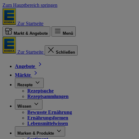
Zum Hauptbereich springen
Zur Startseite
Markt & Angebote
Menü
Zur Startseite
Schließen
Angebote
Märkte
Rezepte
Rezeptsuche
Rezeptsammlungen
Wissen
Bewusste Ernährung
Ernährungsformen
Lebensmittelwissen
Marken & Produkte