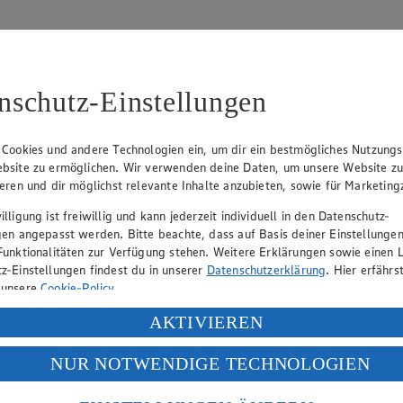
nschutz-Einstellungen
 Cookies und andere Technologien ein, um dir ein bestmögliches Nutzungs
bsite zu ermöglichen. Wir verwenden deine Daten, um unsere Website z
ieren und dir möglichst relevante Inhalte anzubieten, sowie für Marketin
lligung ist freiwillig und kann jederzeit individuell in den Datenschutz-
gen angepasst werden. Bitte beachte, dass auf Basis deiner Einstellungen
Funktionalitäten zur Verfügung stehen. Weitere Erklärungen sowie einen L
eber gewährt Ihnen jedoch das Recht, den auf dieser Website bereitgest
z-Einstellungen findest du in unserer
Datenschutzerklärung
. Hier erfährs
icherung und Vervielfältigung von Bildmaterial oder Grafiken aus dieser 
 unsere
Cookie-Policy
.
Angebotsinformationen verantwortlich. Firma und Anschriften unserer Mär
ung deiner personenbezogenen Daten in den USA durch Facebook und Yo
AKTIVIEREN
f „Aktivieren“ klickst, willigst du im Sinne des Art. 49 Abs. 1 Satz 1 lit
NUR NOTWENDIGE TECHNOLOGIEN
deine Daten in den USA verarbeitet werden. Der EuGH sieht die USA als 
uf hin, dass wir nicht an einem Streitbeilegungsverfahren vor einer V
 europäischen Standards nicht angemessenen Datenschutzniveau an. Es b
es Zugriffs durch US-amerikanische Behörden.