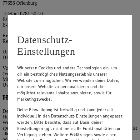
77656 Offenburg
Telefon: 0781 502-0
Fax: 0781 502-6180
E-Mail: kundenservice@edeka-suedwest.de
Registergericht: Amtsgericht Freiburg i.B.
Datenschutz-
Registernummer: HRA 707629
Einstellungen
Umsatzsteuer-Identifikationsnummer gem. § 27a UStG:
DE815916131
Wir setzen Cookies und andere Technologien ein, um
Vertretungsberechtigte: Rainer Huber (Sprecher)
(Vorstandsmitglied), Klaus Fickert (Vorstandsmitglied), Jürgen
dir ein bestmögliches Nutzungserlebnis unserer
Mäder (Vorstandsmitglied), Patrick Mogck (Vorstandsmitglied),
Website zu ermöglichen. Wir verwenden deine Daten,
Uwe Kohler
um unsere Website zu personalisieren und dir
möglichst relevante Inhalte anzubieten, sowie für
Hinweise
Marketingzwecke.
Deine Einwilligung ist freiwillig und kann jederzeit
Der Inhalt dieser Website ist urheberrechtlich geschützt. Der
individuell in den Datenschutz-Einstellungen angepasst
Herausgeber gewährt Ihnen jedoch das Recht, den auf dieser
werden. Bitte beachte, dass auf Basis deiner
Website bereitgestellten Text ganz oder ausschnittsweise zu
speichern und zu vervielfältigen. Aus Gründen des Urheberrechts ist
Einstellungen ggf. nicht mehr alle Funktionalitäten zur
allerdings die Speicherung und Vervielfältigung von Bildmaterial
Verfügung stehen. Weitere Erklärungen sowie einen
oder Grafiken aus dieser Website nicht gestattet.