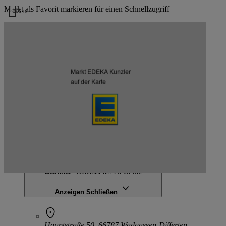
Markt als Favorit markieren für einen Schnellzugriff
300 m
Kartendaten werden geladen …
Weitere Märkte des Kaufmanns
Markt EDEKA Kunzler
Listenansicht
Kartenansicht
auf der Karte
EDEKA Kunzler
Hauptstraße 50, 66787 Wadgassen-Differten
Geöffnet
· Schließt um 20:00 Uhr
Anzeigen
Schließen
Hauptstraße 50, 66787 Wadgassen-Differten