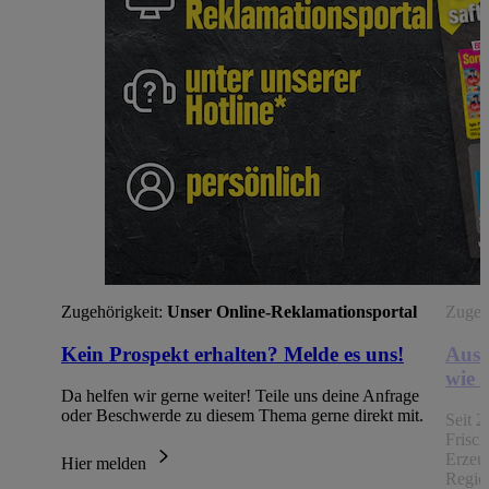
Zugehörigkeit:
Unser Online-Reklamationsportal
Zugehö
Kein Prospekt erhalten? Melde es uns!
Aus 
wie 
Da helfen wir gerne weiter! Teile uns deine Anfrage
oder Beschwerde zu diesem Thema gerne direkt mit.
Seit 2
Frisc
Erzeu
Hier melden
Regio