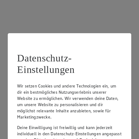
Datenschutz-
Einstellungen
Wir setzen Cookies und andere Technologien ein, um
dir ein bestmögliches Nutzungserlebnis unserer
Laktosefreies Sortiment
Website zu ermöglichen. Wir verwenden deine Daten,
um unsere Website zu personalisieren und dir
Einfach laktosefrei ernähren? Bei uns erwartet dich eine
möglichst relevante Inhalte anzubieten, sowie für
Vielzahl an laktosefreien Produkten.
Marketingzwecke.
Deine Einwilligung ist freiwillig und kann jederzeit
individuell in den Datenschutz-Einstellungen angepasst