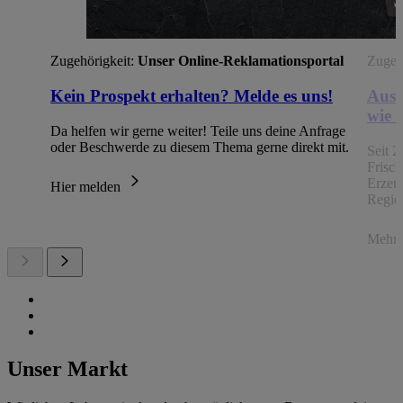
Zugehörigkeit:
Unser Online-Reklamationsportal
Zugehö
Kein Prospekt erhalten? Melde es uns!
Aus 
wie 
Da helfen wir gerne weiter! Teile uns deine Anfrage
oder Beschwerde zu diesem Thema gerne direkt mit.
Seit 2
Frisc
Erzeu
Hier melden
Regio
Mehr 
Unser Markt