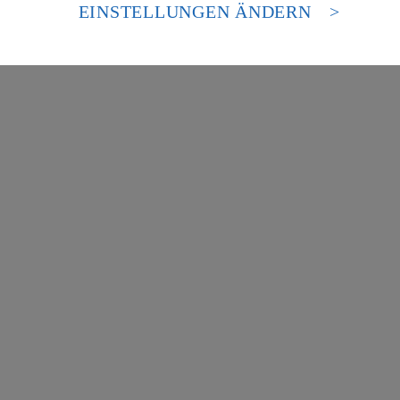
es Zugriffs durch US-amerikanische Behörden.
EINSTELLUNGEN ÄNDERN
nen zum Herausgeber der Seite findest du im
Impressum