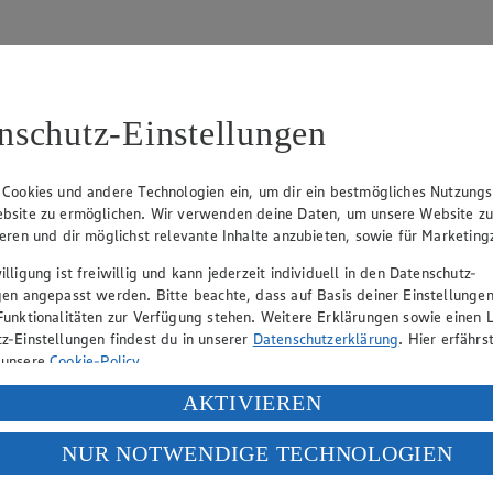
nschutz-Einstellungen
31
 Cookies und andere Technologien ein, um dir ein bestmögliches Nutzungs
bsite zu ermöglichen. Wir verwenden deine Daten, um unsere Website z
, Klaus Fickert (Vorstandsmitglied), Jürgen Mäder (Vorstandsmitglied)
ieren und dir möglichst relevante Inhalte anzubieten, sowie für Marketin
lligung ist freiwillig und kann jederzeit individuell in den Datenschutz-
gen angepasst werden. Bitte beachte, dass auf Basis deiner Einstellungen
eber gewährt Ihnen jedoch das Recht, den auf dieser Website bereitgest
Funktionalitäten zur Verfügung stehen. Weitere Erklärungen sowie einen L
icherung und Vervielfältigung von Bildmaterial oder Grafiken aus dieser 
z-Einstellungen findest du in unserer
Datenschutzerklärung
. Hier erfährs
 unsere
Cookie-Policy
.
Angebotsinformationen verantwortlich. Firma und Anschriften unserer Mär
ung deiner personenbezogenen Daten in den USA durch Facebook und Yo
AKTIVIEREN
f „Aktivieren“ klickst, willigst du im Sinne des Art. 49 Abs. 1 Satz 1 lit
NUR NOTWENDIGE TECHNOLOGIEN
uf hin, dass wir nicht an einem Streitbeilegungsverfahren vor einer V
deine Daten in den USA verarbeitet werden. Der EuGH sieht die USA als 
 europäischen Standards nicht angemessenen Datenschutzniveau an. Es b