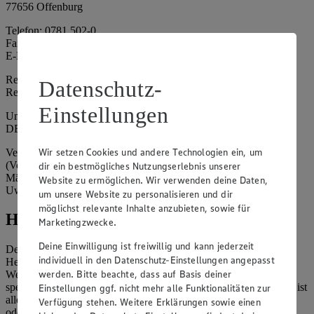
77656 Offenburg
Telefon: 0781 502-0
Fax: 0781 502-6180
E-Mail: kundenservice@edeka-suedwest.de
Registergericht: Amtsgericht Freiburg i.B.
Datenschutz-
Registernummer: HRA 707629
Einstellungen
Umsatzsteuer-Identifikationsnummer gem. § 27a UStG:
DE815916131
Wir setzen Cookies und andere Technologien ein, um
Vertretungsberechtigte: Rainer Huber (Sprecher)
(Vorstandsmitglied), Klaus Fickert (Vorstandsmitglied), Jürgen
dir ein bestmögliches Nutzungserlebnis unserer
Mäder (Vorstandsmitglied), Patrick Mogck (Vorstandsmitglied),
Website zu ermöglichen. Wir verwenden deine Daten,
Uwe Kohler
um unsere Website zu personalisieren und dir
möglichst relevante Inhalte anzubieten, sowie für
Hinweise
Marketingzwecke.
Deine Einwilligung ist freiwillig und kann jederzeit
Der Inhalt dieser Website ist urheberrechtlich geschützt. Der
individuell in den Datenschutz-Einstellungen angepasst
Herausgeber gewährt Ihnen jedoch das Recht, den auf dieser
werden. Bitte beachte, dass auf Basis deiner
Website bereitgestellten Text ganz oder ausschnittsweise zu
speichern und zu vervielfältigen. Aus Gründen des Urheberrechts ist
Einstellungen ggf. nicht mehr alle Funktionalitäten zur
allerdings die Speicherung und Vervielfältigung von Bildmaterial
Verfügung stehen. Weitere Erklärungen sowie einen
oder Grafiken aus dieser Website nicht gestattet.