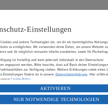
nschutz-Einstellungen
31
 Cookies und andere Technologien ein, um dir ein bestmögliches Nutzungs
bsite zu ermöglichen. Wir verwenden deine Daten, um unsere Website z
, Klaus Fickert (Vorstandsmitglied), Jürgen Mäder (Vorstandsmitglied)
ieren und dir möglichst relevante Inhalte anzubieten, sowie für Marketin
lligung ist freiwillig und kann jederzeit individuell in den Datenschutz-
gen angepasst werden. Bitte beachte, dass auf Basis deiner Einstellungen
eber gewährt Ihnen jedoch das Recht, den auf dieser Website bereitgest
Funktionalitäten zur Verfügung stehen. Weitere Erklärungen sowie einen L
icherung und Vervielfältigung von Bildmaterial oder Grafiken aus dieser 
z-Einstellungen findest du in unserer
Datenschutzerklärung
. Hier erfährs
 unsere
Cookie-Policy
.
Angebotsinformationen verantwortlich. Firma und Anschriften unserer Mär
ung deiner personenbezogenen Daten in den USA durch Facebook und Yo
AKTIVIEREN
f „Aktivieren“ klickst, willigst du im Sinne des Art. 49 Abs. 1 Satz 1 lit
NUR NOTWENDIGE TECHNOLOGIEN
uf hin, dass wir nicht an einem Streitbeilegungsverfahren vor einer V
deine Daten in den USA verarbeitet werden. Der EuGH sieht die USA als 
 europäischen Standards nicht angemessenen Datenschutzniveau an. Es b