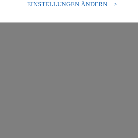
es Zugriffs durch US-amerikanische Behörden.
EINSTELLUNGEN ÄNDERN
nen zum Herausgeber der Seite findest du im
Impressum