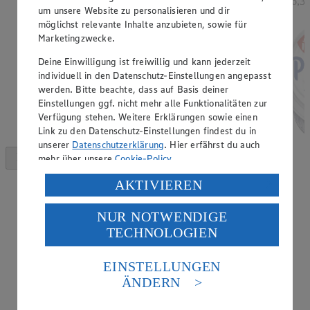
= 6,3
um unsere Website zu personalisieren und dir
möglichst relevante Inhalte anzubieten, sowie für
Marketingzwecke.
Deine Einwilligung ist freiwillig und kann jederzeit
individuell in den Datenschutz-Einstellungen angepasst
werden. Bitte beachte, dass auf Basis deiner
Einstellungen ggf. nicht mehr alle Funktionalitäten zur
Verfügung stehen. Weitere Erklärungen sowie einen
Link zu den Datenschutz-Einstellungen findest du in
unserer
Datenschutzerklärung
. Hier erfährst du auch
mehr über unsere
Cookie-Policy
.
Verarbeitung deiner personenbezogenen Daten in den
AKTIVIEREN
USA durch Facebook und YouTube:
NUR NOTWENDIGE
Wenn du auf „Aktivieren“ klickst, willigst du im Sinne
TECHNOLOGIEN
des Art. 49 Abs. 1 Satz 1 lit. a) DSGVO ein, dass deine
Daten in den USA verarbeitet werden. Der EuGH sieht
die USA als Land mit einem nach europäischen
EINSTELLUNGEN
Standards nicht angemessenen Datenschutzniveau an.
ÄNDERN
Es besteht das Risiko eines Zugriffs durch US-
amerikanische Behörden.