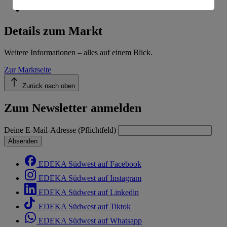
Informationen zum Herausgeber der Seite findest du
im
Impressum
Details zum Markt
Weitere Informationen – alles auf einem Blick.
Zur Marktseite
Zurück nach oben
Zum Newsletter anmelden
Deine E-Mail-Adresse (Pflichtfeld)
Absenden
EDEKA Südwest auf Facebook
EDEKA Südwest auf Instagram
EDEKA Südwest auf Linkedin
EDEKA Südwest auf Tiktok
EDEKA Südwest auf Whatsapp