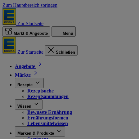
Zum Hauptbereich springen
Zur Startseite
Markt & Angebote
Menü
Zur Startseite
Schließen
Angebote
Märkte
Rezepte
Rezeptsuche
Rezeptsammlungen
Wissen
Bewusste Ernährung
Ernährungsformen
Lebensmittelwissen
Marken & Produkte