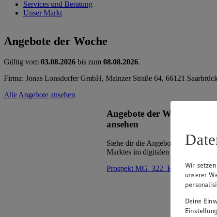
Services und Beratung
Unser Markt
Angebote der Woche
Gültig vom
03.08.2026
bis zum
08.08.2026
.
Firma: Jonas Lonsdorfer GmbH, Mainzer Straße 64, 66121 Saarbrüc
Alle Angebote ansehen
Angebote der Woche im Pr
ansehen
Date
Siehe dir die Angebote der Woche d
Marktes im digitalen Blätterkatalog 
Wir setzen
Prospekt MG_322_ED im Browse
unserer We
personalis
Deine Einwi
Einstellun