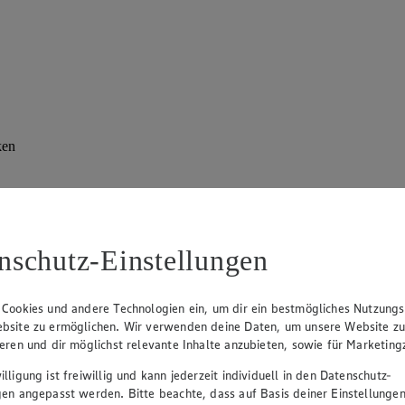
ken
ospekt
Angebot:
Google Play Wertkarte
Angebo
1000 Extra °P
Mit PAYBACK 1000 Extra
400 Extra
nschutz-Einstellungen
Punkte sammeln.
Punkte s
eines
100.00
50.
an.
Festpreis von 100.00€
Fes
 Cookies und andere Technologien ein, um dir ein bestmögliches Nutzungs
r
Ansehen
bsite zu ermöglichen. Wir verwenden deine Daten, um unsere Website z
• Nur in teilnehmenden Märkten erhältlich
• Nur in 
ieren und dir möglichst relevante Inhalte anzubieten, sowie für Marketin
lligung ist freiwillig und kann jederzeit individuell in den Datenschutz-
gen angepasst werden. Bitte beachte, dass auf Basis deiner Einstellungen