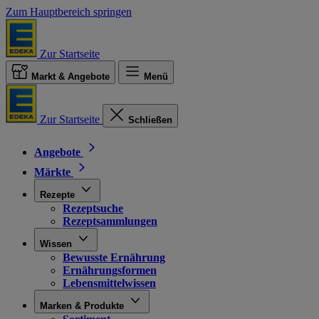
Zum Hauptbereich springen
Zur Startseite
Markt & Angebote
Menü
Zur Startseite
Schließen
Angebote
Märkte
Rezepte
Rezeptsuche
Rezeptsammlungen
Wissen
Bewusste Ernährung
Ernährungsformen
Lebensmittelwissen
Marken & Produkte