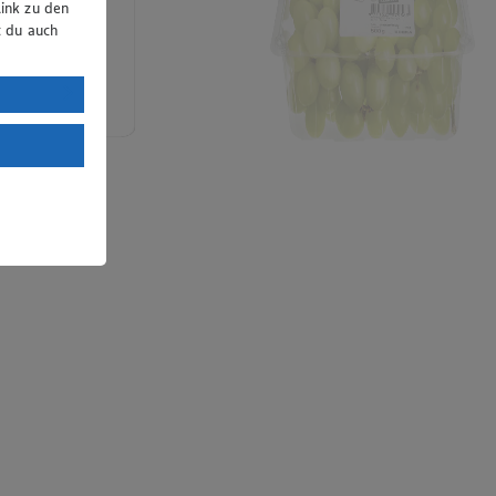
ink zu den
t du auch
uTube:
. a) DSGVO
Land mit
esteht das