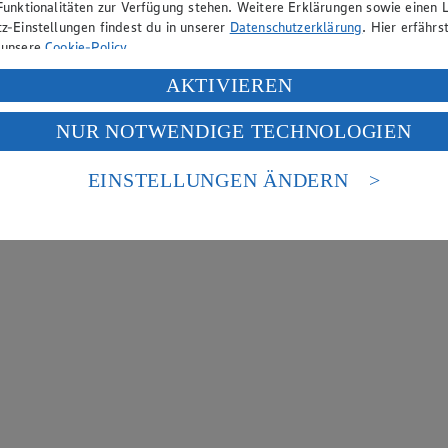
Funktionalitäten zur Verfügung stehen. Weitere Erklärungen sowie einen L
z-Einstellungen findest du in unserer
Datenschutzerklärung
. Hier erfährs
 unsere
Cookie-Policy
.
ung deiner personenbezogenen Daten in den USA durch Facebook und Yo
AKTIVIEREN
f „Aktivieren“ klickst, willigst du im Sinne des Art. 49 Abs. 1 Satz 1 lit
NUR NOTWENDIGE TECHNOLOGIEN
deine Daten in den USA verarbeitet werden. Der EuGH sieht die USA als 
 europäischen Standards nicht angemessenen Datenschutzniveau an. Es b
es Zugriffs durch US-amerikanische Behörden.
EINSTELLUNGEN ÄNDERN
nen zum Herausgeber der Seite findest du im
Impressum