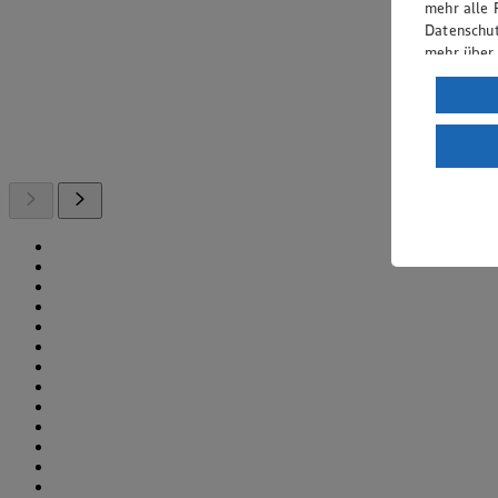
mehr alle 
Datenschut
mehr über
Verarbeit
Wenn du au
ein, dass 
einem nach
Risiko ein
Informatio