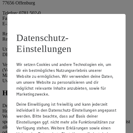
77656 Offenburg
Telefon: 0781 502-0
Fax: 0781 502-6180
E-Mail: kundenservice@edeka-suedwest.de
Registergericht: Amtsgericht Freiburg i.B.
Datenschutz-
Registernummer: HRA 707629
Einstellungen
Umsatzsteuer-Identifikationsnummer gem. § 27a UStG:
DE815916131
Wir setzen Cookies und andere Technologien ein, um
Vertretungsberechtigte: Rainer Huber (Sprecher)
(Vorstandsmitglied), Klaus Fickert (Vorstandsmitglied), Jürgen
dir ein bestmögliches Nutzungserlebnis unserer
Mäder (Vorstandsmitglied), Patrick Mogck (Vorstandsmitglied),
Website zu ermöglichen. Wir verwenden deine Daten,
Uwe Kohler
um unsere Website zu personalisieren und dir
möglichst relevante Inhalte anzubieten, sowie für
Hinweise
Marketingzwecke.
Deine Einwilligung ist freiwillig und kann jederzeit
Der Inhalt dieser Website ist urheberrechtlich geschützt. Der
individuell in den Datenschutz-Einstellungen angepasst
Herausgeber gewährt Ihnen jedoch das Recht, den auf dieser
werden. Bitte beachte, dass auf Basis deiner
Website bereitgestellten Text ganz oder ausschnittsweise zu
speichern und zu vervielfältigen. Aus Gründen des Urheberrechts ist
Einstellungen ggf. nicht mehr alle Funktionalitäten zur
allerdings die Speicherung und Vervielfältigung von Bildmaterial
Verfügung stehen. Weitere Erklärungen sowie einen
oder Grafiken aus dieser Website nicht gestattet.