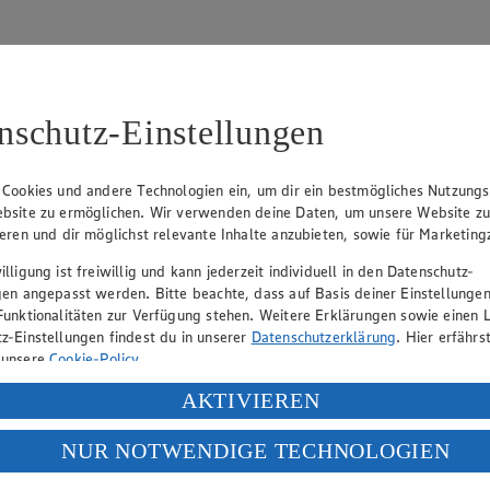
nschutz-Einstellungen
31
 Cookies und andere Technologien ein, um dir ein bestmögliches Nutzungs
bsite zu ermöglichen. Wir verwenden deine Daten, um unsere Website z
, Klaus Fickert (Vorstandsmitglied), Jürgen Mäder (Vorstandsmitglied)
ieren und dir möglichst relevante Inhalte anzubieten, sowie für Marketin
lligung ist freiwillig und kann jederzeit individuell in den Datenschutz-
gen angepasst werden. Bitte beachte, dass auf Basis deiner Einstellungen
eber gewährt Ihnen jedoch das Recht, den auf dieser Website bereitgest
Funktionalitäten zur Verfügung stehen. Weitere Erklärungen sowie einen L
icherung und Vervielfältigung von Bildmaterial oder Grafiken aus dieser 
z-Einstellungen findest du in unserer
Datenschutzerklärung
. Hier erfährs
 unsere
Cookie-Policy
.
Angebotsinformationen verantwortlich. Firma und Anschriften unserer Mär
ung deiner personenbezogenen Daten in den USA durch Facebook und Yo
AKTIVIEREN
f „Aktivieren“ klickst, willigst du im Sinne des Art. 49 Abs. 1 Satz 1 lit
NUR NOTWENDIGE TECHNOLOGIEN
uf hin, dass wir nicht an einem Streitbeilegungsverfahren vor einer V
deine Daten in den USA verarbeitet werden. Der EuGH sieht die USA als 
 europäischen Standards nicht angemessenen Datenschutzniveau an. Es b