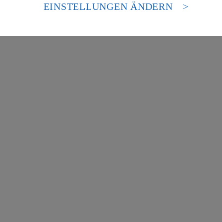
es Zugriffs durch US-amerikanische Behörden.
EINSTELLUNGEN ÄNDERN
nen zum Herausgeber der Seite findest du im
Impressum