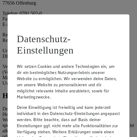
77656 Offenburg
Telefon: 0781 502-0
Fax: 0781 502-6180
E-Mail: kundenservice@edeka-suedwest.de
Registergericht: Amtsgericht Freiburg i.B.
Datenschutz-
Registernummer: HRA 707629
Einstellungen
Umsatzsteuer-Identifikationsnummer gem. § 27a UStG:
DE815916131
Wir setzen Cookies und andere Technologien ein, um
Vertretungsberechtigte: Rainer Huber (Sprecher)
(Vorstandsmitglied), Klaus Fickert (Vorstandsmitglied), Jürgen
dir ein bestmögliches Nutzungserlebnis unserer
Mäder (Vorstandsmitglied), Patrick Mogck (Vorstandsmitglied),
Website zu ermöglichen. Wir verwenden deine Daten,
Uwe Kohler
um unsere Website zu personalisieren und dir
möglichst relevante Inhalte anzubieten, sowie für
Hinweise
Marketingzwecke.
Deine Einwilligung ist freiwillig und kann jederzeit
Der Inhalt dieser Website ist urheberrechtlich geschützt. Der
individuell in den Datenschutz-Einstellungen angepasst
Herausgeber gewährt Ihnen jedoch das Recht, den auf dieser
werden. Bitte beachte, dass auf Basis deiner
Website bereitgestellten Text ganz oder ausschnittsweise zu
speichern und zu vervielfältigen. Aus Gründen des Urheberrechts ist
Einstellungen ggf. nicht mehr alle Funktionalitäten zur
allerdings die Speicherung und Vervielfältigung von Bildmaterial
Verfügung stehen. Weitere Erklärungen sowie einen
oder Grafiken aus dieser Website nicht gestattet.