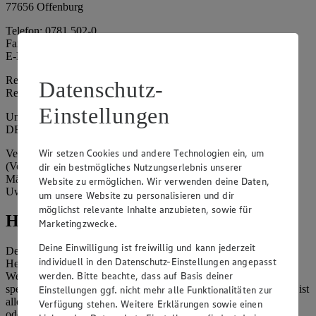
77656 Offenburg
Telefon: 0781 502-0
Fax: 0781 502-6180
E-Mail: kundenservice@edeka-suedwest.de
Registergericht: Amtsgericht Freiburg i.B.
Datenschutz-
Registernummer: HRA 707629
Einstellungen
Umsatzsteuer-Identifikationsnummer gem. § 27a UStG:
DE815916131
Wir setzen Cookies und andere Technologien ein, um
Vertretungsberechtigte: Rainer Huber (Sprecher)
(Vorstandsmitglied), Klaus Fickert (Vorstandsmitglied), Jürgen
dir ein bestmögliches Nutzungserlebnis unserer
Mäder (Vorstandsmitglied), Patrick Mogck (Vorstandsmitglied),
Website zu ermöglichen. Wir verwenden deine Daten,
Uwe Kohler
um unsere Website zu personalisieren und dir
möglichst relevante Inhalte anzubieten, sowie für
Hinweise
Marketingzwecke.
Deine Einwilligung ist freiwillig und kann jederzeit
Der Inhalt dieser Website ist urheberrechtlich geschützt. Der
individuell in den Datenschutz-Einstellungen angepasst
Herausgeber gewährt Ihnen jedoch das Recht, den auf dieser
werden. Bitte beachte, dass auf Basis deiner
Website bereitgestellten Text ganz oder ausschnittsweise zu
speichern und zu vervielfältigen. Aus Gründen des Urheberrechts ist
Einstellungen ggf. nicht mehr alle Funktionalitäten zur
allerdings die Speicherung und Vervielfältigung von Bildmaterial
Verfügung stehen. Weitere Erklärungen sowie einen
oder Grafiken aus dieser Website nicht gestattet.