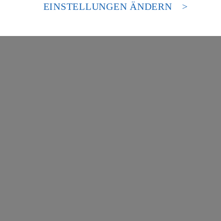
es Zugriffs durch US-amerikanische Behörden.
EINSTELLUNGEN ÄNDERN
nen zum Herausgeber der Seite findest du im
Impressum