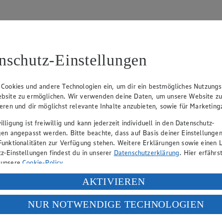
nschutz-Einstellungen
31
 Cookies und andere Technologien ein, um dir ein bestmögliches Nutzungs
bsite zu ermöglichen. Wir verwenden deine Daten, um unsere Website z
, Klaus Fickert (Vorstandsmitglied), Jürgen Mäder (Vorstandsmitglied)
ieren und dir möglichst relevante Inhalte anzubieten, sowie für Marketin
lligung ist freiwillig und kann jederzeit individuell in den Datenschutz-
gen angepasst werden. Bitte beachte, dass auf Basis deiner Einstellungen
eber gewährt Ihnen jedoch das Recht, den auf dieser Website bereitgest
Funktionalitäten zur Verfügung stehen. Weitere Erklärungen sowie einen L
icherung und Vervielfältigung von Bildmaterial oder Grafiken aus dieser 
z-Einstellungen findest du in unserer
Datenschutzerklärung
. Hier erfährs
 unsere
Cookie-Policy
.
Angebotsinformationen verantwortlich. Firma und Anschriften unserer Mär
ung deiner personenbezogenen Daten in den USA durch Facebook und Yo
AKTIVIEREN
f „Aktivieren“ klickst, willigst du im Sinne des Art. 49 Abs. 1 Satz 1 lit
NUR NOTWENDIGE TECHNOLOGIEN
uf hin, dass wir nicht an einem Streitbeilegungsverfahren vor einer V
deine Daten in den USA verarbeitet werden. Der EuGH sieht die USA als 
 europäischen Standards nicht angemessenen Datenschutzniveau an. Es b