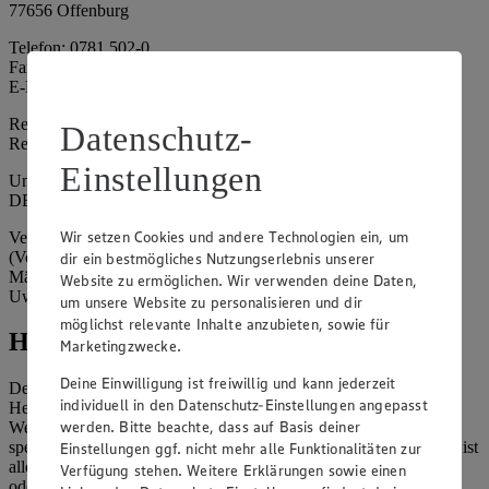
77656 Offenburg
Telefon: 0781 502-0
Fax: 0781 502-6180
E-Mail: kundenservice@edeka-suedwest.de
Registergericht: Amtsgericht Freiburg i.B.
Datenschutz-
Registernummer: HRA 707629
Einstellungen
Umsatzsteuer-Identifikationsnummer gem. § 27a UStG:
DE815916131
Wir setzen Cookies und andere Technologien ein, um
Vertretungsberechtigte: Rainer Huber (Sprecher)
(Vorstandsmitglied), Klaus Fickert (Vorstandsmitglied), Jürgen
dir ein bestmögliches Nutzungserlebnis unserer
Mäder (Vorstandsmitglied), Patrick Mogck (Vorstandsmitglied),
Website zu ermöglichen. Wir verwenden deine Daten,
Uwe Kohler
um unsere Website zu personalisieren und dir
möglichst relevante Inhalte anzubieten, sowie für
Hinweise
Marketingzwecke.
Deine Einwilligung ist freiwillig und kann jederzeit
Der Inhalt dieser Website ist urheberrechtlich geschützt. Der
individuell in den Datenschutz-Einstellungen angepasst
Herausgeber gewährt Ihnen jedoch das Recht, den auf dieser
werden. Bitte beachte, dass auf Basis deiner
Website bereitgestellten Text ganz oder ausschnittsweise zu
speichern und zu vervielfältigen. Aus Gründen des Urheberrechts ist
Einstellungen ggf. nicht mehr alle Funktionalitäten zur
allerdings die Speicherung und Vervielfältigung von Bildmaterial
Verfügung stehen. Weitere Erklärungen sowie einen
oder Grafiken aus dieser Website nicht gestattet.