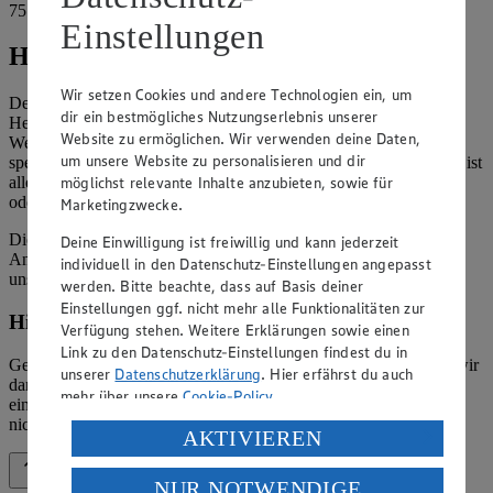
75163 Affalterbach
Einstellungen
Hinweise
Wir setzen Cookies und andere Technologien ein, um
Der Inhalt dieser Website ist urheberrechtlich geschützt. Der
dir ein bestmögliches Nutzungserlebnis unserer
Herausgeber gewährt Ihnen jedoch das Recht, den auf dieser
Website zu ermöglichen. Wir verwenden deine Daten,
Website bereitgestellten Text ganz oder ausschnittsweise zu
um unsere Website zu personalisieren und dir
speichern und zu vervielfältigen. Aus Gründen des Urheberrechts ist
möglichst relevante Inhalte anzubieten, sowie für
allerdings die Speicherung und Vervielfältigung von Bildmaterial
oder Grafiken aus dieser Website nicht gestattet.
Marketingzwecke.
Die verantwortliche Stelle ist nicht für die Inhalte der versendeten
Deine Einwilligung ist freiwillig und kann jederzeit
Angebotsinformationen verantwortlich. Firma und Anschriften
individuell in den Datenschutz-Einstellungen angepasst
unserer Märkte finden Sie in der
Marktsuche
.
werden. Bitte beachte, dass auf Basis deiner
Einstellungen ggf. nicht mehr alle Funktionalitäten zur
Hinweis zum Verbraucherstreitbeilegungsgesetz
Verfügung stehen. Weitere Erklärungen sowie einen
Link zu den Datenschutz-Einstellungen findest du in
Gemäß § 36 Verbraucherstreitbeilegungsgesetz (VSBG) weisen wir
unserer
Datenschutzerklärung
. Hier erfährst du auch
darauf hin, dass wir nicht an einem Streitbeilegungsverfahren vor
mehr über unsere
Cookie-Policy
.
einer Verbraucherschlichtungsstelle teilnehmen und hierzu auch
nicht verpflichtet sind.
Verarbeitung deiner personenbezogenen Daten in den
AKTIVIEREN
USA durch Facebook und YouTube:
Zurück nach oben
NUR NOTWENDIGE