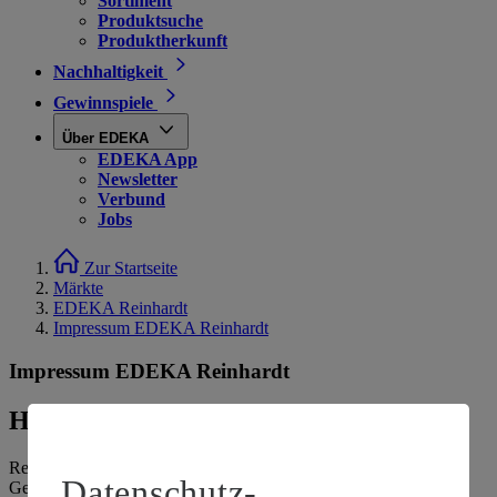
Sortiment
Produktsuche
Produktherkunft
Nachhaltigkeit
Gewinnspiele
Über EDEKA
EDEKA App
Newsletter
Verbund
Jobs
Zur Startseite
Märkte
EDEKA Reinhardt
Impressum EDEKA Reinhardt
Impressum EDEKA Reinhardt
Herausgeber
Reinhardt Markus
Datenschutz-
Gerstenweg 1