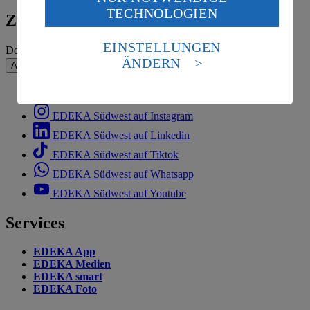
Wenn du auf „Aktivieren“ klickst, willigst du im Sinne
TECHNOLOGIEN
des Art. 49 Abs. 1 Satz 1 lit. a) DSGVO ein, dass deine
Zum Newsletter anmelden
Daten in den USA verarbeitet werden. Der EuGH sieht
die USA als Land mit einem nach europäischen
EINSTELLUNGEN
Deine E-Mail-Adresse (Pflichtfeld)
Standards nicht angemessenen Datenschutzniveau an.
ÄNDERN
Absenden
Es besteht das Risiko eines Zugriffs durch US-
amerikanische Behörden.
EDEKA Südwest auf Facebook
Informationen zum Herausgeber der Seite findest du
EDEKA Südwest auf Instagram
im
Impressum
EDEKA Südwest auf Linkedin
EDEKA Südwest auf Tiktok
EDEKA Südwest auf Whatsapp
EDEKA Südwest auf Youtube
Services
EDEKA App
EDEKA Medien
EDEKA smart
EDEKA Foto