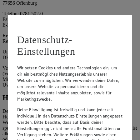
77656 Offenburg
Telefon: 0781 502-0
Fax: 0781 502-6180
E-Mail: kundenservice@edeka-suedwest.de
Registergericht: Amtsgericht Freiburg i.B.
Datenschutz-
Registernummer: HRA 707629
Einstellungen
Umsatzsteuer-Identifikationsnummer gem. § 27a UStG:
DE815916131
Wir setzen Cookies und andere Technologien ein, um
Vertretungsberechtigte: Rainer Huber (Sprecher)
(Vorstandsmitglied), Klaus Fickert (Vorstandsmitglied), Jürgen
dir ein bestmögliches Nutzungserlebnis unserer
Mäder (Vorstandsmitglied), Patrick Mogck (Vorstandsmitglied),
Website zu ermöglichen. Wir verwenden deine Daten,
Uwe Kohler
um unsere Website zu personalisieren und dir
möglichst relevante Inhalte anzubieten, sowie für
Hinweise
Marketingzwecke.
Deine Einwilligung ist freiwillig und kann jederzeit
Der Inhalt dieser Website ist urheberrechtlich geschützt. Der
individuell in den Datenschutz-Einstellungen angepasst
Herausgeber gewährt Ihnen jedoch das Recht, den auf dieser
werden. Bitte beachte, dass auf Basis deiner
Website bereitgestellten Text ganz oder ausschnittsweise zu
speichern und zu vervielfältigen. Aus Gründen des Urheberrechts ist
Einstellungen ggf. nicht mehr alle Funktionalitäten zur
allerdings die Speicherung und Vervielfältigung von Bildmaterial
Verfügung stehen. Weitere Erklärungen sowie einen
oder Grafiken aus dieser Website nicht gestattet.