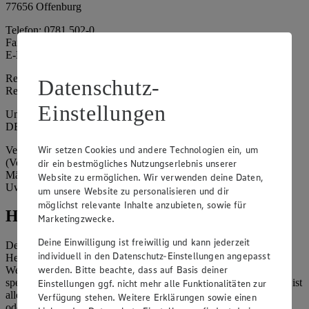
77656 Offenburg
Telefon: 0781 502-0
Fax: 0781 502-6180
E-Mail: kundenservice@edeka-suedwest.de
Registergericht: Amtsgericht Freiburg i.B.
Datenschutz-
Registernummer: HRA 707629
Einstellungen
Umsatzsteuer-Identifikationsnummer gem. § 27a UStG:
DE815916131
Wir setzen Cookies und andere Technologien ein, um
Vertretungsberechtigte: Rainer Huber (Sprecher)
(Vorstandsmitglied), Klaus Fickert (Vorstandsmitglied), Jürgen
dir ein bestmögliches Nutzungserlebnis unserer
Mäder (Vorstandsmitglied), Patrick Mogck (Vorstandsmitglied),
Website zu ermöglichen. Wir verwenden deine Daten,
Uwe Kohler
um unsere Website zu personalisieren und dir
möglichst relevante Inhalte anzubieten, sowie für
Hinweise
Marketingzwecke.
Deine Einwilligung ist freiwillig und kann jederzeit
Der Inhalt dieser Website ist urheberrechtlich geschützt. Der
individuell in den Datenschutz-Einstellungen angepasst
Herausgeber gewährt Ihnen jedoch das Recht, den auf dieser
werden. Bitte beachte, dass auf Basis deiner
Website bereitgestellten Text ganz oder ausschnittsweise zu
speichern und zu vervielfältigen. Aus Gründen des Urheberrechts ist
Einstellungen ggf. nicht mehr alle Funktionalitäten zur
allerdings die Speicherung und Vervielfältigung von Bildmaterial
Verfügung stehen. Weitere Erklärungen sowie einen
oder Grafiken aus dieser Website nicht gestattet.