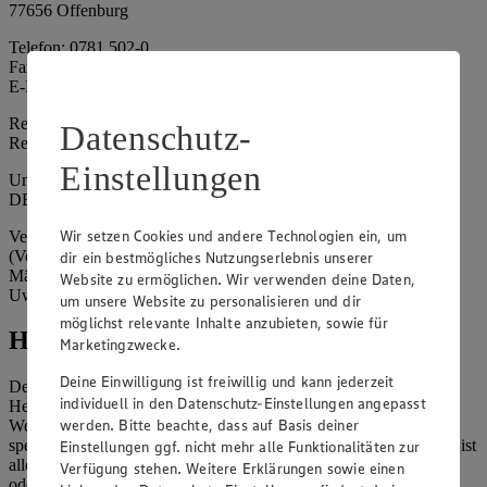
77656 Offenburg
Telefon: 0781 502-0
Fax: 0781 502-6180
E-Mail: kundenservice@edeka-suedwest.de
Registergericht: Amtsgericht Freiburg i.B.
Datenschutz-
Registernummer: HRA 707629
Einstellungen
Umsatzsteuer-Identifikationsnummer gem. § 27a UStG:
DE815916131
Wir setzen Cookies und andere Technologien ein, um
Vertretungsberechtigte: Rainer Huber (Sprecher)
(Vorstandsmitglied), Klaus Fickert (Vorstandsmitglied), Jürgen
dir ein bestmögliches Nutzungserlebnis unserer
Mäder (Vorstandsmitglied), Patrick Mogck (Vorstandsmitglied),
Website zu ermöglichen. Wir verwenden deine Daten,
Uwe Kohler
um unsere Website zu personalisieren und dir
möglichst relevante Inhalte anzubieten, sowie für
Hinweise
Marketingzwecke.
Deine Einwilligung ist freiwillig und kann jederzeit
Der Inhalt dieser Website ist urheberrechtlich geschützt. Der
individuell in den Datenschutz-Einstellungen angepasst
Herausgeber gewährt Ihnen jedoch das Recht, den auf dieser
werden. Bitte beachte, dass auf Basis deiner
Website bereitgestellten Text ganz oder ausschnittsweise zu
speichern und zu vervielfältigen. Aus Gründen des Urheberrechts ist
Einstellungen ggf. nicht mehr alle Funktionalitäten zur
allerdings die Speicherung und Vervielfältigung von Bildmaterial
Verfügung stehen. Weitere Erklärungen sowie einen
oder Grafiken aus dieser Website nicht gestattet.