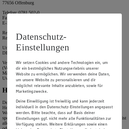
77656 Offenburg
Telefon: 0781 502-0
Fax: 0781 502-6180
E-Mail: kundenservice@edeka-suedwest.de
Registergericht: Amtsgericht Freiburg i.B.
Datenschutz-
Registernummer: HRA 707629
Einstellungen
Umsatzsteuer-Identifikationsnummer gem. § 27a UStG:
DE815916131
Wir setzen Cookies und andere Technologien ein, um
Vertretungsberechtigte: Rainer Huber (Sprecher)
(Vorstandsmitglied), Klaus Fickert (Vorstandsmitglied), Jürgen
dir ein bestmögliches Nutzungserlebnis unserer
Mäder (Vorstandsmitglied), Patrick Mogck (Vorstandsmitglied),
Website zu ermöglichen. Wir verwenden deine Daten,
Uwe Kohler
um unsere Website zu personalisieren und dir
möglichst relevante Inhalte anzubieten, sowie für
Hinweise
Marketingzwecke.
Deine Einwilligung ist freiwillig und kann jederzeit
Der Inhalt dieser Website ist urheberrechtlich geschützt. Der
individuell in den Datenschutz-Einstellungen angepasst
Herausgeber gewährt Ihnen jedoch das Recht, den auf dieser
werden. Bitte beachte, dass auf Basis deiner
Website bereitgestellten Text ganz oder ausschnittsweise zu
speichern und zu vervielfältigen. Aus Gründen des Urheberrechts ist
Einstellungen ggf. nicht mehr alle Funktionalitäten zur
allerdings die Speicherung und Vervielfältigung von Bildmaterial
Verfügung stehen. Weitere Erklärungen sowie einen
oder Grafiken aus dieser Website nicht gestattet.