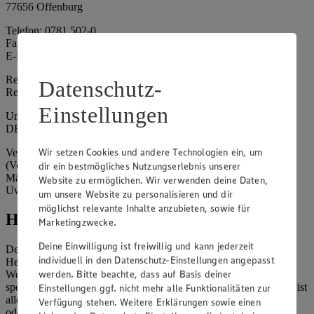
77656 Offenburg
Telefon: 0781 502-0
Fax: 0781 502-6180
E-Mail: kundenservice@edeka-suedwest.de
Registergericht: Amtsgericht Freiburg i.B.
Datenschutz-
Registernummer: HRA 707629
Einstellungen
Umsatzsteuer-Identifikationsnummer gem. § 27a UStG:
DE815916131
Wir setzen Cookies und andere Technologien ein, um
Vertretungsberechtigte: Rainer Huber (Sprecher)
(Vorstandsmitglied), Klaus Fickert (Vorstandsmitglied), Jürgen
dir ein bestmögliches Nutzungserlebnis unserer
Mäder (Vorstandsmitglied), Patrick Mogck (Vorstandsmitglied),
Website zu ermöglichen. Wir verwenden deine Daten,
Uwe Kohler
um unsere Website zu personalisieren und dir
möglichst relevante Inhalte anzubieten, sowie für
Hinweise
Marketingzwecke.
Deine Einwilligung ist freiwillig und kann jederzeit
Der Inhalt dieser Website ist urheberrechtlich geschützt. Der
individuell in den Datenschutz-Einstellungen angepasst
Herausgeber gewährt Ihnen jedoch das Recht, den auf dieser
werden. Bitte beachte, dass auf Basis deiner
Website bereitgestellten Text ganz oder ausschnittsweise zu
speichern und zu vervielfältigen. Aus Gründen des Urheberrechts ist
Einstellungen ggf. nicht mehr alle Funktionalitäten zur
allerdings die Speicherung und Vervielfältigung von Bildmaterial
Verfügung stehen. Weitere Erklärungen sowie einen
oder Grafiken aus dieser Website nicht gestattet.