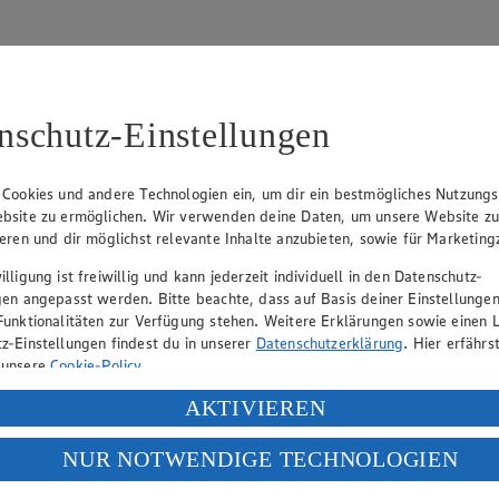
nschutz-Einstellungen
31
 Cookies und andere Technologien ein, um dir ein bestmögliches Nutzungs
bsite zu ermöglichen. Wir verwenden deine Daten, um unsere Website z
, Klaus Fickert (Vorstandsmitglied), Jürgen Mäder (Vorstandsmitglied)
ieren und dir möglichst relevante Inhalte anzubieten, sowie für Marketin
lligung ist freiwillig und kann jederzeit individuell in den Datenschutz-
gen angepasst werden. Bitte beachte, dass auf Basis deiner Einstellungen
eber gewährt Ihnen jedoch das Recht, den auf dieser Website bereitgest
Funktionalitäten zur Verfügung stehen. Weitere Erklärungen sowie einen L
icherung und Vervielfältigung von Bildmaterial oder Grafiken aus dieser 
z-Einstellungen findest du in unserer
Datenschutzerklärung
. Hier erfährs
 unsere
Cookie-Policy
.
Angebotsinformationen verantwortlich. Firma und Anschriften unserer Mär
ung deiner personenbezogenen Daten in den USA durch Facebook und Yo
AKTIVIEREN
f „Aktivieren“ klickst, willigst du im Sinne des Art. 49 Abs. 1 Satz 1 lit
NUR NOTWENDIGE TECHNOLOGIEN
uf hin, dass wir nicht an einem Streitbeilegungsverfahren vor einer V
deine Daten in den USA verarbeitet werden. Der EuGH sieht die USA als 
 europäischen Standards nicht angemessenen Datenschutzniveau an. Es b