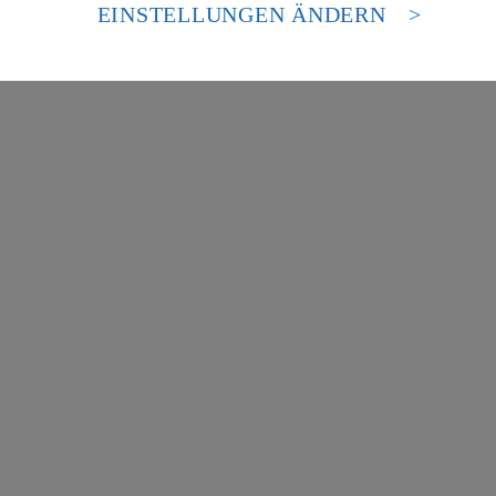
es Zugriffs durch US-amerikanische Behörden.
EINSTELLUNGEN ÄNDERN
nen zum Herausgeber der Seite findest du im
Impressum