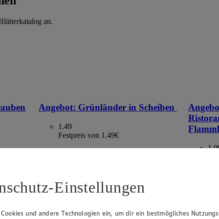
hen
lätterkatalog an.
rauben
Angebot:
Grünländer in Scheiben
Angebo
Ristora
1.49
Flamm
Festpreis von 1.49€
1.9
versch. Sorten und Fettstufen, 140 g, (1 kg =
Fes
10,64)
00 g, (1
versch. So
= 7,51–5,
nschutz-Einstellungen
 Cookies und andere Technologien ein, um dir ein bestmögliches Nutzungs