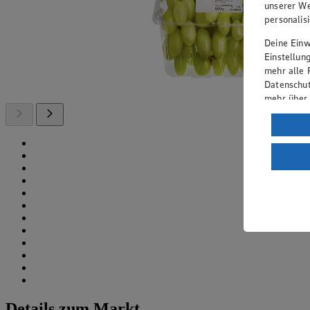
unserer We
personalis
Deine Einwi
Einstellun
mehr alle 
Datenschut
mehr über
Verarbeit
Wenn du au
ein, dass 
einem nach
Risiko ein
Informatio
Details zum Markt