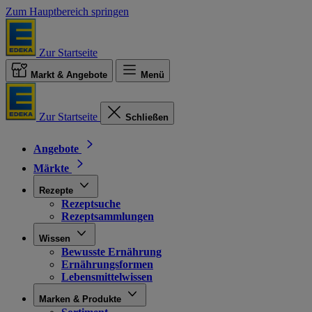
Zum Hauptbereich springen
Zur Startseite
Markt & Angebote
Menü
Zur Startseite
Schließen
Angebote
Märkte
Rezepte
Rezeptsuche
Rezeptsammlungen
Wissen
Bewusste Ernährung
Ernährungsformen
Lebensmittelwissen
Marken & Produkte