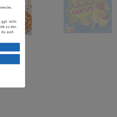
u
gzwecke.
 ggf. nicht
ink zu den
t du auch
uTube:
. a) DSGVO
Land mit
esteht das