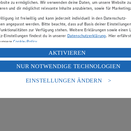
bsite zu ermöglichen. Wir verwenden deine Daten, um unsere Website z
ieren und dir möglichst relevante Inhalte anzubieten, sowie für Marketin
lligung ist freiwillig und kann jederzeit individuell in den Datenschutz-
gen angepasst werden. Bitte beachte, dass auf Basis deiner Einstellungen
Funktionalitäten zur Verfügung stehen. Weitere Erklärungen sowie einen L
z-Einstellungen findest du in unserer
Datenschutzerklärung
. Hier erfährs
 unsere
Cookie-Policy
.
ung deiner personenbezogenen Daten in den USA durch Facebook und Yo
AKTIVIEREN
f „Aktivieren“ klickst, willigst du im Sinne des Art. 49 Abs. 1 Satz 1 lit
NUR NOTWENDIGE TECHNOLOGIEN
deine Daten in den USA verarbeitet werden. Der EuGH sieht die USA als 
 europäischen Standards nicht angemessenen Datenschutzniveau an. Es b
es Zugriffs durch US-amerikanische Behörden.
EINSTELLUNGEN ÄNDERN
nen zum Herausgeber der Seite findest du im
Impressum