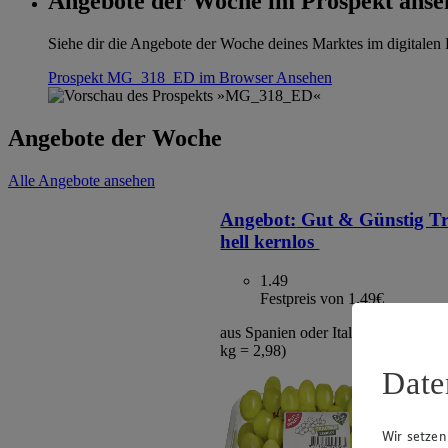
Angebote der Woche im Prospekt anse
Siehe dir die Angebote der Woche deines Marktes im digitalen B
Prospekt MG_318_ED im Browser
Ansehen
Angebote der Woche
Alle Angebote ansehen
Angebot:
Gut & Günstig T
hell kernlos
1.49
Festpreis von 1.49€
aus Spanien oder Italien, Klasse I, 5
kg = 2,98)
Date
Wir setzen