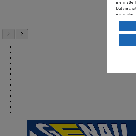
mehr alle 
Datenschut
mehr über
Verarbeit
Wenn du au
ein, dass 
einem nach
Risiko ein
Informatio