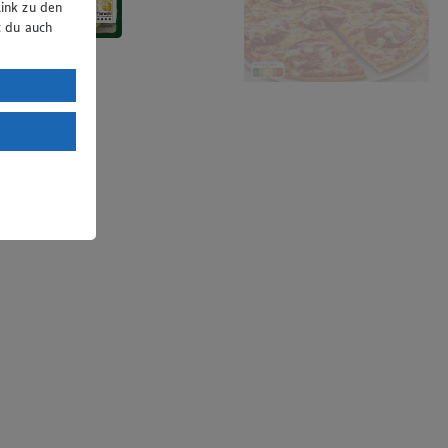
ink zu den
t du auch
uTube:
. a) DSGVO
Land mit
esteht das