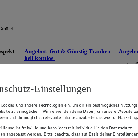
h Gmünd
ospekt
Angebot:
Gut & Günstig Trauben
Angebo
hell kernlos
1.4
Fes
eines
1.49
an.
Festpreis von 1.49€
versch. So
10,64)
nschutz-Einstellungen
r
Ansehen
aus Spanien oder Italien, Klasse I, 500 g, (1
kg = 2,98)
 Cookies und andere Technologien ein, um dir ein bestmögliches Nutzungs
bsite zu ermöglichen. Wir verwenden deine Daten, um unsere Website z
ieren und dir möglichst relevante Inhalte anzubieten, sowie für Marketin
lligung ist freiwillig und kann jederzeit individuell in den Datenschutz-
gen angepasst werden. Bitte beachte, dass auf Basis deiner Einstellungen