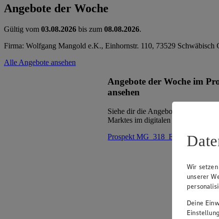
Angebote der Woche
Gültig vom
03.08.2026
bis zum
08.08.2026
.
Firma: Wolfgang Mangold e.K., Einhornstr. 110, 73529 Schwäbisc
Alle Angebote ansehen
Angebote der Woche im Pr
ansehen
Siehe dir die Angebote der Woche d
Marktes im digitalen Blätterkatalog 
Date
Prospekt MG_318_ED im Browse
Wir setzen
unserer We
personalis
Deine Einwi
Einstellun