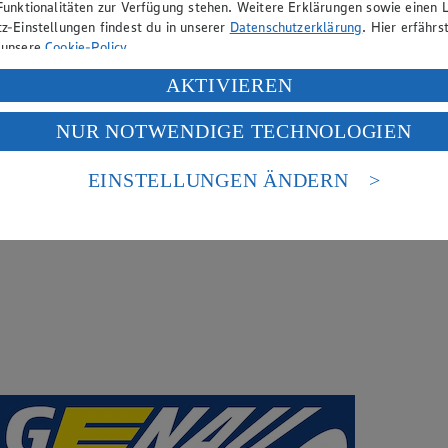
Funktionalitäten zur Verfügung stehen. Weitere Erklärungen sowie einen L
z-Einstellungen findest du in unserer
Datenschutzerklärung
. Hier erfährs
 unsere
Cookie-Policy
.
ung deiner personenbezogenen Daten in den USA durch Facebook und Yo
AKTIVIEREN
f „Aktivieren“ klickst, willigst du im Sinne des Art. 49 Abs. 1 Satz 1 lit
NUR NOTWENDIGE TECHNOLOGIEN
deine Daten in den USA verarbeitet werden. Der EuGH sieht die USA als 
 europäischen Standards nicht angemessenen Datenschutzniveau an. Es b
es Zugriffs durch US-amerikanische Behörden.
EINSTELLUNGEN ÄNDERN
nen zum Herausgeber der Seite findest du im
Impressum