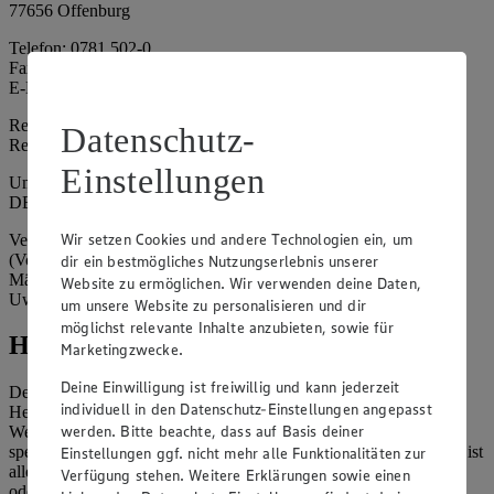
77656 Offenburg
Telefon: 0781 502-0
Fax: 0781 502-6180
E-Mail: kundenservice@edeka-suedwest.de
Registergericht: Amtsgericht Freiburg i.B.
Datenschutz-
Registernummer: HRA 707629
Einstellungen
Umsatzsteuer-Identifikationsnummer gem. § 27a UStG:
DE815916131
Wir setzen Cookies und andere Technologien ein, um
Vertretungsberechtigte: Rainer Huber (Sprecher)
(Vorstandsmitglied), Klaus Fickert (Vorstandsmitglied), Jürgen
dir ein bestmögliches Nutzungserlebnis unserer
Mäder (Vorstandsmitglied), Patrick Mogck (Vorstandsmitglied),
Website zu ermöglichen. Wir verwenden deine Daten,
Uwe Kohler
um unsere Website zu personalisieren und dir
möglichst relevante Inhalte anzubieten, sowie für
Hinweise
Marketingzwecke.
Deine Einwilligung ist freiwillig und kann jederzeit
Der Inhalt dieser Website ist urheberrechtlich geschützt. Der
individuell in den Datenschutz-Einstellungen angepasst
Herausgeber gewährt Ihnen jedoch das Recht, den auf dieser
werden. Bitte beachte, dass auf Basis deiner
Website bereitgestellten Text ganz oder ausschnittsweise zu
speichern und zu vervielfältigen. Aus Gründen des Urheberrechts ist
Einstellungen ggf. nicht mehr alle Funktionalitäten zur
allerdings die Speicherung und Vervielfältigung von Bildmaterial
Verfügung stehen. Weitere Erklärungen sowie einen
oder Grafiken aus dieser Website nicht gestattet.