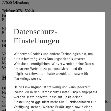
77656 Offenburg
Telefon: 0781 502-0
Fax: 0781 502-6180
E-Mail: kundenservice@edeka-suedwest.de
Registergericht: Amtsgericht Freiburg i.B.
Datenschutz-
Registernummer: HRA 707629
Einstellungen
Umsatzsteuer-Identifikationsnummer gem. § 27a UStG:
DE815916131
Wir setzen Cookies und andere Technologien ein, um
Vertretungsberechtigte: Rainer Huber (Sprecher)
(Vorstandsmitglied), Klaus Fickert (Vorstandsmitglied), Jürgen
dir ein bestmögliches Nutzungserlebnis unserer
Mäder (Vorstandsmitglied), Patrick Mogck (Vorstandsmitglied),
Website zu ermöglichen. Wir verwenden deine Daten,
Uwe Kohler
um unsere Website zu personalisieren und dir
möglichst relevante Inhalte anzubieten, sowie für
Hinweise
Marketingzwecke.
Deine Einwilligung ist freiwillig und kann jederzeit
Der Inhalt dieser Website ist urheberrechtlich geschützt. Der
individuell in den Datenschutz-Einstellungen angepasst
Herausgeber gewährt Ihnen jedoch das Recht, den auf dieser
werden. Bitte beachte, dass auf Basis deiner
Website bereitgestellten Text ganz oder ausschnittsweise zu
speichern und zu vervielfältigen. Aus Gründen des Urheberrechts ist
Einstellungen ggf. nicht mehr alle Funktionalitäten zur
allerdings die Speicherung und Vervielfältigung von Bildmaterial
Verfügung stehen. Weitere Erklärungen sowie einen
oder Grafiken aus dieser Website nicht gestattet.