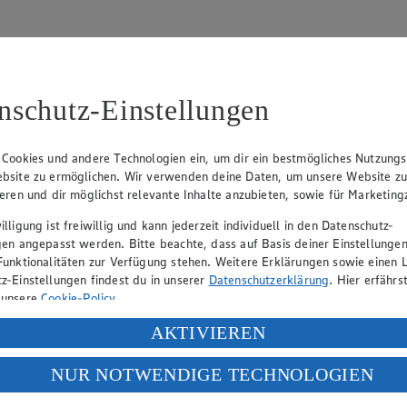
nschutz-Einstellungen
31
 Cookies und andere Technologien ein, um dir ein bestmögliches Nutzungs
bsite zu ermöglichen. Wir verwenden deine Daten, um unsere Website z
, Klaus Fickert (Vorstandsmitglied), Jürgen Mäder (Vorstandsmitglied)
ieren und dir möglichst relevante Inhalte anzubieten, sowie für Marketin
lligung ist freiwillig und kann jederzeit individuell in den Datenschutz-
gen angepasst werden. Bitte beachte, dass auf Basis deiner Einstellungen
eber gewährt Ihnen jedoch das Recht, den auf dieser Website bereitgest
Funktionalitäten zur Verfügung stehen. Weitere Erklärungen sowie einen L
icherung und Vervielfältigung von Bildmaterial oder Grafiken aus dieser 
z-Einstellungen findest du in unserer
Datenschutzerklärung
. Hier erfährs
 unsere
Cookie-Policy
.
Angebotsinformationen verantwortlich. Firma und Anschriften unserer Mär
ung deiner personenbezogenen Daten in den USA durch Facebook und Yo
AKTIVIEREN
f „Aktivieren“ klickst, willigst du im Sinne des Art. 49 Abs. 1 Satz 1 lit
NUR NOTWENDIGE TECHNOLOGIEN
uf hin, dass wir nicht an einem Streitbeilegungsverfahren vor einer V
deine Daten in den USA verarbeitet werden. Der EuGH sieht die USA als 
 europäischen Standards nicht angemessenen Datenschutzniveau an. Es b