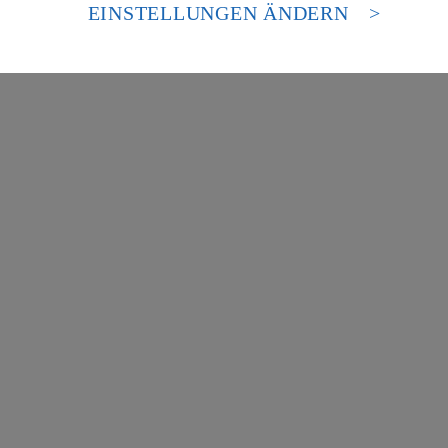
es Zugriffs durch US-amerikanische Behörden.
EINSTELLUNGEN ÄNDERN
nen zum Herausgeber der Seite findest du im
Impressum