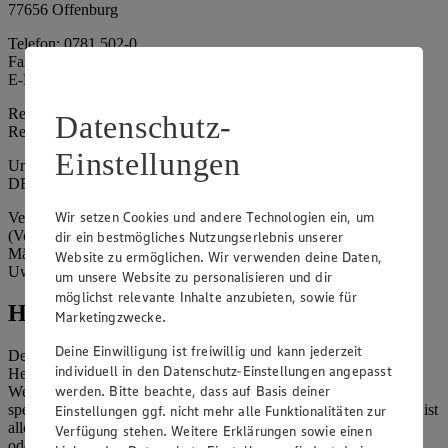
77656 Offenburg
Telefon: 0781 502-0
Fax: 0781 502-6180
E-Mail: kundenservice@edeka-suedwest.de
Registergericht: Amtsgericht Freiburg i.B.
Datenschutz-
Registernummer: HRA 707629
Einstellungen
Umsatzsteuer-Identifikationsnummer gem. § 27a UStG:
DE815916131
Wir setzen Cookies und andere Technologien ein, um
Vertretungsberechtigte: Rainer Huber (Sprecher)
(Vorstandsmitglied), Klaus Fickert (Vorstandsmitglied), Jürgen
dir ein bestmögliches Nutzungserlebnis unserer
Mäder (Vorstandsmitglied), Patrick Mogck (Vorstandsmitglied),
Website zu ermöglichen. Wir verwenden deine Daten,
Uwe Kohler
um unsere Website zu personalisieren und dir
möglichst relevante Inhalte anzubieten, sowie für
Hinweise
Marketingzwecke.
Deine Einwilligung ist freiwillig und kann jederzeit
Der Inhalt dieser Website ist urheberrechtlich geschützt. Der
individuell in den Datenschutz-Einstellungen angepasst
Herausgeber gewährt Ihnen jedoch das Recht, den auf dieser
werden. Bitte beachte, dass auf Basis deiner
Website bereitgestellten Text ganz oder ausschnittsweise zu
speichern und zu vervielfältigen. Aus Gründen des Urheberrechts ist
Einstellungen ggf. nicht mehr alle Funktionalitäten zur
allerdings die Speicherung und Vervielfältigung von Bildmaterial
Verfügung stehen. Weitere Erklärungen sowie einen
oder Grafiken aus dieser Website nicht gestattet.