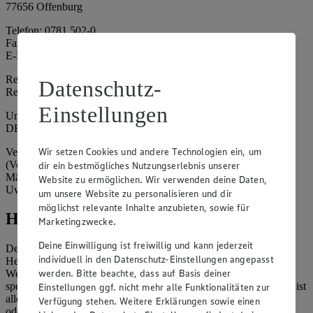
77656 Offenburg
Telefon: 0781 502-0
Fax: 0781 502-6180
E-Mail: kundenservice@edeka-suedwest.de
Registergericht: Amtsgericht Freiburg i.B.
Datenschutz-
Registernummer: HRA 707629
Einstellungen
Umsatzsteuer-Identifikationsnummer gem. § 27a UStG:
DE815916131
Wir setzen Cookies und andere Technologien ein, um
Vertretungsberechtigte: Rainer Huber (Sprecher)
(Vorstandsmitglied), Klaus Fickert (Vorstandsmitglied), Jürgen
dir ein bestmögliches Nutzungserlebnis unserer
Mäder (Vorstandsmitglied), Patrick Mogck (Vorstandsmitglied),
Website zu ermöglichen. Wir verwenden deine Daten,
Uwe Kohler
um unsere Website zu personalisieren und dir
möglichst relevante Inhalte anzubieten, sowie für
Hinweise
Marketingzwecke.
Deine Einwilligung ist freiwillig und kann jederzeit
Der Inhalt dieser Website ist urheberrechtlich geschützt. Der
individuell in den Datenschutz-Einstellungen angepasst
Herausgeber gewährt Ihnen jedoch das Recht, den auf dieser
werden. Bitte beachte, dass auf Basis deiner
Website bereitgestellten Text ganz oder ausschnittsweise zu
speichern und zu vervielfältigen. Aus Gründen des Urheberrechts ist
Einstellungen ggf. nicht mehr alle Funktionalitäten zur
allerdings die Speicherung und Vervielfältigung von Bildmaterial
Verfügung stehen. Weitere Erklärungen sowie einen
oder Grafiken aus dieser Website nicht gestattet.