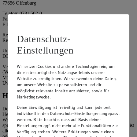
77656 Offenburg
Telefon: 0781 502-0
Fax: 0781 502-6180
E-Mail: kundenservice@edeka-suedwest.de
Registergericht: Amtsgericht Freiburg i.B.
Datenschutz-
Registernummer: HRA 707629
Einstellungen
Umsatzsteuer-Identifikationsnummer gem. § 27a UStG:
DE815916131
Wir setzen Cookies und andere Technologien ein, um
Vertretungsberechtigte: Rainer Huber (Sprecher)
(Vorstandsmitglied), Klaus Fickert (Vorstandsmitglied), Jürgen
dir ein bestmögliches Nutzungserlebnis unserer
Mäder (Vorstandsmitglied), Patrick Mogck (Vorstandsmitglied),
Website zu ermöglichen. Wir verwenden deine Daten,
Uwe Kohler
um unsere Website zu personalisieren und dir
möglichst relevante Inhalte anzubieten, sowie für
Hinweise
Marketingzwecke.
Deine Einwilligung ist freiwillig und kann jederzeit
Der Inhalt dieser Website ist urheberrechtlich geschützt. Der
individuell in den Datenschutz-Einstellungen angepasst
Herausgeber gewährt Ihnen jedoch das Recht, den auf dieser
werden. Bitte beachte, dass auf Basis deiner
Website bereitgestellten Text ganz oder ausschnittsweise zu
speichern und zu vervielfältigen. Aus Gründen des Urheberrechts ist
Einstellungen ggf. nicht mehr alle Funktionalitäten zur
allerdings die Speicherung und Vervielfältigung von Bildmaterial
Verfügung stehen. Weitere Erklärungen sowie einen
oder Grafiken aus dieser Website nicht gestattet.