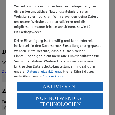
Angebote der Woche im Prospekt
Wir setzen Cookies und andere Technologien ein, um
ansehen
dir ein bestmögliches Nutzungserlebnis unserer
Website zu ermöglichen. Wir verwenden deine Daten,
um unsere Website zu personalisieren und dir
Siehe dir die Angebote der Woche deines Marktes im
möglichst relevante Inhalte anzubieten, sowie für
digitalen Blätterkatalog an.
Marketingzwecke.
Prospekt MG_323SBK_Kandel im Browser
Ansehen
Deine Einwilligung ist freiwillig und kann jederzeit
individuell in den Datenschutz-Einstellungen angepasst
Details zum Markt
werden. Bitte beachte, dass auf Basis deiner
Einstellungen ggf. nicht mehr alle Funktionalitäten zur
Verfügung stehen. Weitere Erklärungen sowie einen
Weitere Informationen – alles auf einem Blick.
Link zu den Datenschutz-Einstellungen findest du in
unserer
Datenschutzerklärung
. Hier erfährst du auch
Zur Marktseite
mehr über unsere
Cookie-Policy
.
Zurück nach oben
Verarbeitung deiner personenbezogenen Daten in den
AKTIVIEREN
Zum Newsletter anmelden
USA durch Facebook und YouTube:
NUR NOTWENDIGE
Wenn du auf „Aktivieren“ klickst, willigst du im Sinne
Deine E-Mail-Adresse (Pflichtfeld)
TECHNOLOGIEN
des Art. 49 Abs. 1 Satz 1 lit. a) DSGVO ein, dass deine
Absenden
Daten in den USA verarbeitet werden. Der EuGH sieht
die USA als Land mit einem nach europäischen