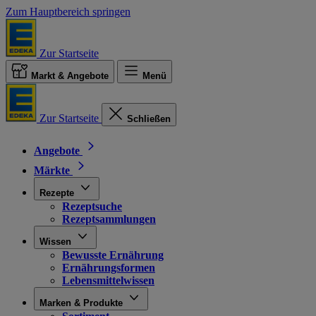
Zum Hauptbereich springen
Zur Startseite
Markt & Angebote
Menü
Zur Startseite
Schließen
Angebote
Märkte
Rezepte
Rezeptsuche
Rezeptsammlungen
Wissen
Bewusste Ernährung
Ernährungsformen
Lebensmittelwissen
Marken & Produkte