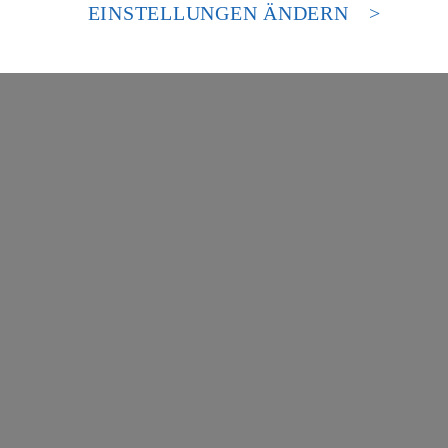
es Zugriffs durch US-amerikanische Behörden.
EINSTELLUNGEN ÄNDERN
nen zum Herausgeber der Seite findest du im
Impressum