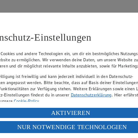
nschutz-Einstellungen
31
 Cookies und andere Technologien ein, um dir ein bestmögliches Nutzungs
bsite zu ermöglichen. Wir verwenden deine Daten, um unsere Website z
, Klaus Fickert (Vorstandsmitglied), Jürgen Mäder (Vorstandsmitglied)
ieren und dir möglichst relevante Inhalte anzubieten, sowie für Marketin
lligung ist freiwillig und kann jederzeit individuell in den Datenschutz-
gen angepasst werden. Bitte beachte, dass auf Basis deiner Einstellungen
eber gewährt Ihnen jedoch das Recht, den auf dieser Website bereitgest
Funktionalitäten zur Verfügung stehen. Weitere Erklärungen sowie einen L
icherung und Vervielfältigung von Bildmaterial oder Grafiken aus dieser 
z-Einstellungen findest du in unserer
Datenschutzerklärung
. Hier erfährs
 unsere
Cookie-Policy
.
Angebotsinformationen verantwortlich. Firma und Anschriften unserer Mär
ung deiner personenbezogenen Daten in den USA durch Facebook und Yo
AKTIVIEREN
f „Aktivieren“ klickst, willigst du im Sinne des Art. 49 Abs. 1 Satz 1 lit
NUR NOTWENDIGE TECHNOLOGIEN
uf hin, dass wir nicht an einem Streitbeilegungsverfahren vor einer V
deine Daten in den USA verarbeitet werden. Der EuGH sieht die USA als 
 europäischen Standards nicht angemessenen Datenschutzniveau an. Es b