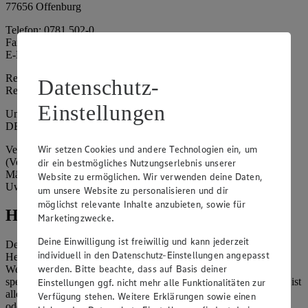
77656 Offenburg
Telefon: 0781 502-0
Fax: 0781 502-6180
E-Mail: kundenservice@edeka-suedwest.de
Registergericht: Amtsgericht Freiburg i.B.
Datenschutz-
Registernummer: HRA 707629
Einstellungen
Umsatzsteuer-Identifikationsnummer gem. § 27a UStG:
DE815916131
Wir setzen Cookies und andere Technologien ein, um
Vertretungsberechtigte: Rainer Huber (Sprecher)
(Vorstandsmitglied), Klaus Fickert (Vorstandsmitglied), Jürgen
dir ein bestmögliches Nutzungserlebnis unserer
Mäder (Vorstandsmitglied), Patrick Mogck (Vorstandsmitglied),
Website zu ermöglichen. Wir verwenden deine Daten,
Uwe Kohler
um unsere Website zu personalisieren und dir
möglichst relevante Inhalte anzubieten, sowie für
Hinweise
Marketingzwecke.
Deine Einwilligung ist freiwillig und kann jederzeit
Der Inhalt dieser Website ist urheberrechtlich geschützt. Der
individuell in den Datenschutz-Einstellungen angepasst
Herausgeber gewährt Ihnen jedoch das Recht, den auf dieser
werden. Bitte beachte, dass auf Basis deiner
Website bereitgestellten Text ganz oder ausschnittsweise zu
speichern und zu vervielfältigen. Aus Gründen des Urheberrechts ist
Einstellungen ggf. nicht mehr alle Funktionalitäten zur
allerdings die Speicherung und Vervielfältigung von Bildmaterial
Verfügung stehen. Weitere Erklärungen sowie einen
oder Grafiken aus dieser Website nicht gestattet.