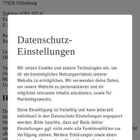
77656 Offenburg
Telefon: 0781 502-0
Fax: 0781 502-6180
E-Mail: kundenservice@edeka-suedwest.de
Registergericht: Amtsgericht Freiburg i.B.
Datenschutz-
Registernummer: HRA 707629
Einstellungen
Umsatzsteuer-Identifikationsnummer gem. § 27a UStG:
DE815916131
Wir setzen Cookies und andere Technologien ein, um
Vertretungsberechtigte: Rainer Huber (Sprecher)
(Vorstandsmitglied), Klaus Fickert (Vorstandsmitglied), Jürgen
dir ein bestmögliches Nutzungserlebnis unserer
Mäder (Vorstandsmitglied), Patrick Mogck (Vorstandsmitglied),
Website zu ermöglichen. Wir verwenden deine Daten,
Uwe Kohler
um unsere Website zu personalisieren und dir
möglichst relevante Inhalte anzubieten, sowie für
Hinweise
Marketingzwecke.
Deine Einwilligung ist freiwillig und kann jederzeit
Der Inhalt dieser Website ist urheberrechtlich geschützt. Der
individuell in den Datenschutz-Einstellungen angepasst
Herausgeber gewährt Ihnen jedoch das Recht, den auf dieser
werden. Bitte beachte, dass auf Basis deiner
Website bereitgestellten Text ganz oder ausschnittsweise zu
speichern und zu vervielfältigen. Aus Gründen des Urheberrechts ist
Einstellungen ggf. nicht mehr alle Funktionalitäten zur
allerdings die Speicherung und Vervielfältigung von Bildmaterial
Verfügung stehen. Weitere Erklärungen sowie einen
oder Grafiken aus dieser Website nicht gestattet.