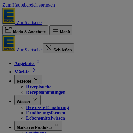
Zum Hauptbereich springen
Zur Startseite
Markt & Angebote
Menü
Zur Startseite
Schließen
Angebote
Märkte
Rezepte
Rezeptsuche
Rezeptsammlungen
Wissen
Bewusste Ernährung
Ernährungsformen
Lebensmittelwissen
Marken & Produkte