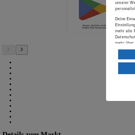
unserer We
personalis
Deine Einwi
Einstellun
mehr alle 
Datenschut
mehr über
Verarbeit
Wenn du au
ein, dass 
einem nach
Risiko ein
Informatio
Details zum Markt