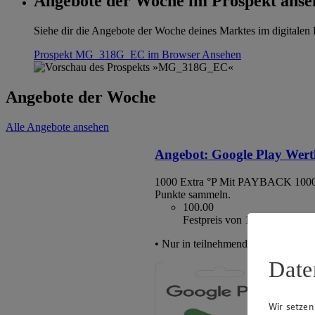
Angebote der Woche im Prospekt anse
Siehe dir die Angebote der Woche deines Marktes im digitalen B
Prospekt MG_318G_EC im Browser
Ansehen
Angebote der Woche
Alle Angebote ansehen
Angebot:
Google Play Wert
1000 Extra °P
Mit PAYBACK 1000
Punkte sammeln.
100.00
Festpreis von 100.00€
• Nur in teilnehmenden Märkten erhä
Date
Wir setzen