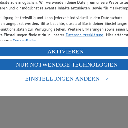
bsite zu ermöglichen. Wir verwenden deine Daten, um unsere Website z
ieren und dir möglichst relevante Inhalte anzubieten, sowie für Marketin
lligung ist freiwillig und kann jederzeit individuell in den Datenschutz-
gen angepasst werden. Bitte beachte, dass auf Basis deiner Einstellungen
Funktionalitäten zur Verfügung stehen. Weitere Erklärungen sowie einen L
z-Einstellungen findest du in unserer
Datenschutzerklärung
. Hier erfährs
 unsere
Cookie-Policy
.
ung deiner personenbezogenen Daten in den USA durch Facebook und Yo
AKTIVIEREN
f „Aktivieren“ klickst, willigst du im Sinne des Art. 49 Abs. 1 Satz 1 lit
NUR NOTWENDIGE TECHNOLOGIEN
deine Daten in den USA verarbeitet werden. Der EuGH sieht die USA als 
 europäischen Standards nicht angemessenen Datenschutzniveau an. Es b
es Zugriffs durch US-amerikanische Behörden.
EINSTELLUNGEN ÄNDERN
nen zum Herausgeber der Seite findest du im
Impressum