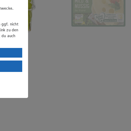
u
gzwecke.
 ggf. nicht
ink zu den
t du auch
uTube:
. a) DSGVO
Land mit
esteht das