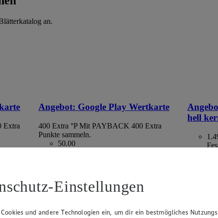
hen
lätterkatalog an.
karte
Angebot:
Google Play Wertkarte
Angebo
hell ke
 Extra
400 Extra °P
Mit PAYBACK 400 Extra
Punkte sammeln.
1.4
50.00
Fes
Festpreis von 50.00€
aus Spanie
ltlich
• Nur in teilnehmenden Märkten erhältlich
kg = 2,98
nschutz-Einstellungen
 Cookies und andere Technologien ein, um dir ein bestmögliches Nutzungs