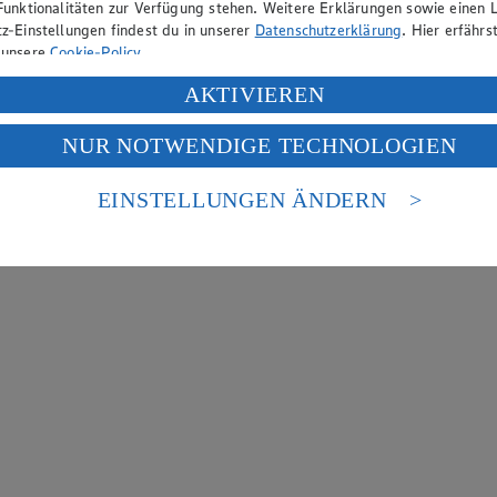
Funktionalitäten zur Verfügung stehen. Weitere Erklärungen sowie einen L
z-Einstellungen findest du in unserer
Datenschutzerklärung
. Hier erfährs
 unsere
Cookie-Policy
.
ung deiner personenbezogenen Daten in den USA durch Facebook und Yo
AKTIVIEREN
f „Aktivieren“ klickst, willigst du im Sinne des Art. 49 Abs. 1 Satz 1 lit
NUR NOTWENDIGE TECHNOLOGIEN
deine Daten in den USA verarbeitet werden. Der EuGH sieht die USA als 
 europäischen Standards nicht angemessenen Datenschutzniveau an. Es b
es Zugriffs durch US-amerikanische Behörden.
EINSTELLUNGEN ÄNDERN
nen zum Herausgeber der Seite findest du im
Impressum