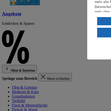
mehr alle 
Datenschut
mehr über
Angebote
Verarbeit
Entdecken & Sparen
Wenn du au
ein, dass 
einem nach
Risiko ein
Informatio
Obst & Gemüse
Springe zum Bereich
Menü schließen
Obst & Gemüse
Molkerei & Käse
Grundnahrung
Tiefkühl
Fisch & Meeresfrüchte
Fleisch & Wurst