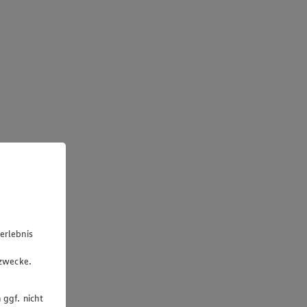
erlebnis
u
gzwecke.
 ggf. nicht