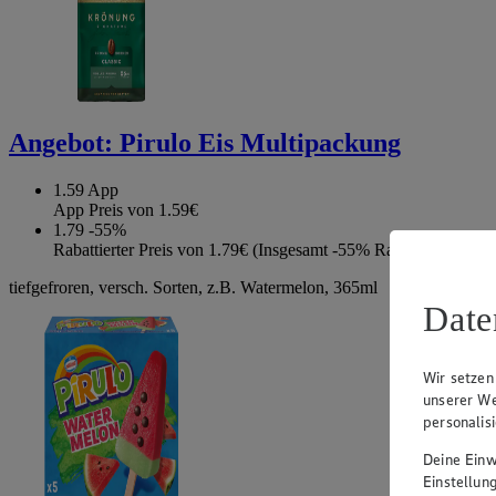
Angebot:
Pirulo Eis Multipackung
1.59
App
App Preis von 1.59€
1.79
-55%
Rabattierter Preis von 1.79€ (Insgesamt -55% Rabatt)
tiefgefroren, versch. Sorten, z.B. Watermelon, 365ml
Date
Wir setzen
unserer We
personalis
Deine Einwi
Einstellun