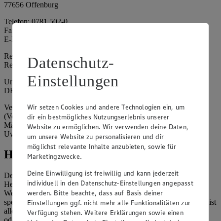
77656 Offenburg
Telefon: 0781 502-0
Fax: 0781 502-6180
E-Mail: kundenservice@edeka-suedwest.de
Registergericht: Amtsgericht Freiburg i.B.
Datenschutz-
Registernummer: HRA 707629
Einstellungen
Umsatzsteuer-Identifikationsnummer gem. § 27a UStG:
DE815916131
Wir setzen Cookies und andere Technologien ein, um
Vertretungsberechtigte: Rainer Huber (Sprecher)
(Vorstandsmitglied), Klaus Fickert (Vorstandsmitglied), Jürgen
dir ein bestmögliches Nutzungserlebnis unserer
Mäder (Vorstandsmitglied), Patrick Mogck (Vorstandsmitglied),
Website zu ermöglichen. Wir verwenden deine Daten,
Uwe Kohler
um unsere Website zu personalisieren und dir
möglichst relevante Inhalte anzubieten, sowie für
Hinweise
Marketingzwecke.
Deine Einwilligung ist freiwillig und kann jederzeit
Der Inhalt dieser Website ist urheberrechtlich geschützt. Der
individuell in den Datenschutz-Einstellungen angepasst
Herausgeber gewährt Ihnen jedoch das Recht, den auf dieser
werden. Bitte beachte, dass auf Basis deiner
Website bereitgestellten Text ganz oder ausschnittsweise zu
speichern und zu vervielfältigen. Aus Gründen des Urheberrechts ist
Einstellungen ggf. nicht mehr alle Funktionalitäten zur
allerdings die Speicherung und Vervielfältigung von Bildmaterial
Verfügung stehen. Weitere Erklärungen sowie einen
oder Grafiken aus dieser Website nicht gestattet.