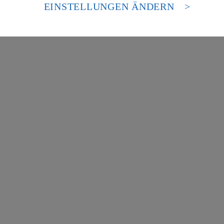
es Zugriffs durch US-amerikanische Behörden.
EINSTELLUNGEN ÄNDERN
nen zum Herausgeber der Seite findest du im
Impressum