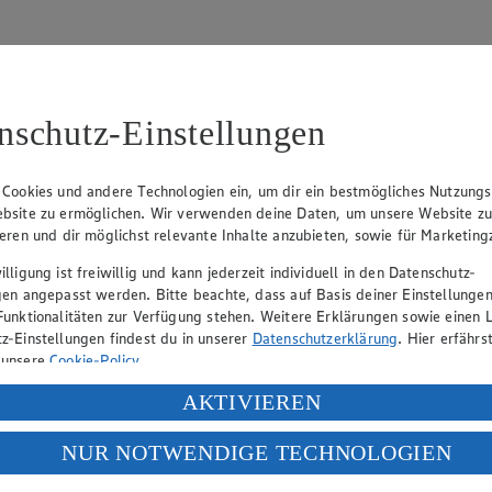
nschutz-Einstellungen
31
 Cookies und andere Technologien ein, um dir ein bestmögliches Nutzungs
bsite zu ermöglichen. Wir verwenden deine Daten, um unsere Website z
, Klaus Fickert (Vorstandsmitglied), Jürgen Mäder (Vorstandsmitglied)
ieren und dir möglichst relevante Inhalte anzubieten, sowie für Marketin
lligung ist freiwillig und kann jederzeit individuell in den Datenschutz-
gen angepasst werden. Bitte beachte, dass auf Basis deiner Einstellungen
eber gewährt Ihnen jedoch das Recht, den auf dieser Website bereitgest
Funktionalitäten zur Verfügung stehen. Weitere Erklärungen sowie einen L
icherung und Vervielfältigung von Bildmaterial oder Grafiken aus dieser 
z-Einstellungen findest du in unserer
Datenschutzerklärung
. Hier erfährs
 unsere
Cookie-Policy
.
Angebotsinformationen verantwortlich. Firma und Anschriften unserer Mär
ung deiner personenbezogenen Daten in den USA durch Facebook und Yo
AKTIVIEREN
f „Aktivieren“ klickst, willigst du im Sinne des Art. 49 Abs. 1 Satz 1 lit
NUR NOTWENDIGE TECHNOLOGIEN
uf hin, dass wir nicht an einem Streitbeilegungsverfahren vor einer V
deine Daten in den USA verarbeitet werden. Der EuGH sieht die USA als 
 europäischen Standards nicht angemessenen Datenschutzniveau an. Es b